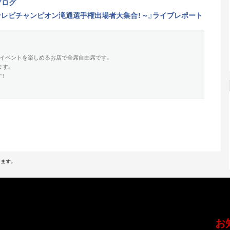
ブログ
テレビチャンピオン滝通選手権出場者大集合！～』ライブレポート
イベントを楽しめるお店で全席自由席です。
ます。
！
ます。
お