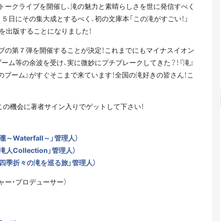
トークライブを開催し、滝の魅力と素晴らしさを世に発信すべく
５日にその集大成とするべく、初の文庫本「この滝がすごい！」
）を出版することになりました！
ブの第７弾を開催することが決定！これまでにもマイナスイオン
ブーム等の余波を受け、実に微妙にプチブレークしてきた？！『滝』
滝のブーム』がすぐそこまで来ています！全国の滝好きの皆さん！こ
この機会に著者サイン入りでゲットして下さい！
Waterfall～」管理人）
ollection」管理人）
「四季折々の滝を巡る旅」管理人）
ャー・プロデューサー）