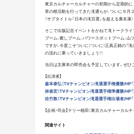
東京カルチャーカルチャーの初期から定期的に
草の根活動を行ってきた滝通らが、ついに９月２
（サブタイトル「日本の滝百選」を超える裏名瀑
そこで出版記念イベントをかねて滝トークライ
ブーム、癒しブーム、パワースポットブーム、山
ですが、今度こそついに！ついに！正真正銘の『
の流れに乗っていきましょう！！
当日は文庫本の即売会も予定しています。ぜひ
【出演者】
森本泰弘（TVチャンピオン滝通選手権優勝/HP「瀧～
林俊宏（TVチャンピオン滝通選手権準優勝/HP「滝人C
佐竹敦（TVチャンピオン滝通選手権出場者/HP
【企画・司会】テリー植田（東京カルチャーカルチ
関連サイト