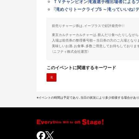
ＴＶチャンピオン滝通選手権出場者による
『滝めぐりトークライブ5 ～滝っていいね！
前売りチャージ券は、イープラスで好評発売中！！
東京カルチャーカルチャーは、飲んだり食べたりしながら
入場は前売券の整理番号順～当日券の方のご入場となり
美味しいお酒、お食事、多数ご用意してお待ちしております
（ニフティ株式会社運営）
このイベントに関連するキーワード
滝
※イベントの時間は予定であり、当日の状況により多少前後する場合があり