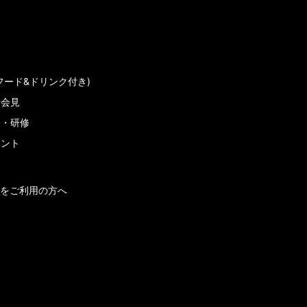
フード&ドリンク付き)
者会見
会・研修
メント
をご利用の方へ