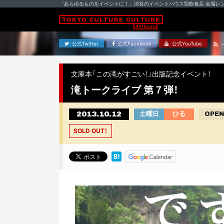
「あらゆるものをイベントに！」渋谷のイベントハウス型飲食店 会場レ
公式Twitter
公式Facebook
公式YouTube
文庫本「この滝がすごい！」出版記念イベント！
滝トークライブ 第７弾！
2013.10.12
土曜日
ひる
OPEN
SOLD OUT！