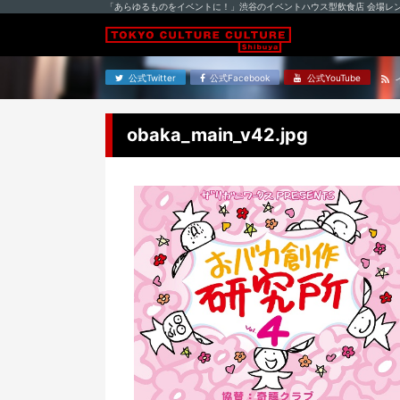
「あらゆるものをイベントに！」渋谷のイベントハウス型飲食店 会場レ
公式Twitter
公式Facebook
公式YouTube
obaka_main_v42.jpg