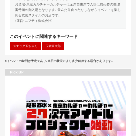
お台場・東京カルチャーカルチャーは全席自由席で入場は前売券の整理
番号順の御入場となります。飲んだり食べたりしながらイベントを楽し
める飲食スタイルのお店です。
（運営・ニフティ株式会社）
このイベントに関連するキーワード
スナック玉ちゃん
玉袋筋太郎
※イベントの時間は予定であり、当日の状況により多少前後する場合があります。
Pick UP