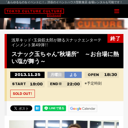
「あらゆるものをイベントに！」渋谷のイベントハウス型飲食店 会場レンタルも可能です！
終了
浅草キッド・玉袋筋太郎が贈るスナックエンターテ
インメント第49弾！！
スナック玉ちゃん”秋場所” ～お台場に熱
い塩が舞う～
2013.11.25
18:30
月曜日
よる
OPEN
※予定時刻
19:00
22:00
START
END
※
SOLD OUT！