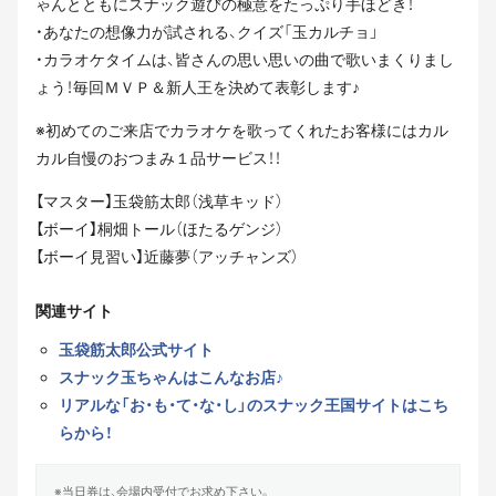
ゃんとともにスナック遊びの極意をたっぷり手ほどき！
・あなたの想像力が試される、クイズ「玉カルチョ」
・カラオケタイムは、皆さんの思い思いの曲で歌いまくりまし
ょう！毎回ＭＶＰ＆新人王を決めて表彰します♪
※初めてのご来店でカラオケを歌ってくれたお客様にはカル
カル自慢のおつまみ１品サービス！！
【マスター】玉袋筋太郎（浅草キッド）
【ボーイ】桐畑トール（ほたるゲンジ）
【ボーイ見習い】近藤夢（アッチャンズ）
関連サイト
玉袋筋太郎公式サイト
スナック玉ちゃんはこんなお店♪
リアルな「お・も・て・な・し」のスナック王国サイトはこち
らから！
※当日券は、会場内受付でお求め下さい。