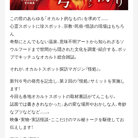
この世のあらゆる「オカルト的なもの」を求めて……
心霊スポットに珍スポット、宗教・民俗・怪談の現場はもちろ
ん
奇祭にとんでもない温泉、意味不明アートから知られざるソ
ウルフードまで世間から隠された文化を調査・紹介する、ポッ
プでキッチュなオカルト総合雑誌。
それが、オカルトスポット探訪マガジン『怪処』。
新刊６号の発売を記念し、第２回の『怪処』サミットを実施し
ます！
今回も各地オカルトスポットの取材裏話がてんこもり。
誌面では書ききれなかった、あの変な場所やおかしな人、奇妙
なブツなどなど……。
映像・実物・実話怪談・ここだけのマル秘トークを駆使してお
伝えします！