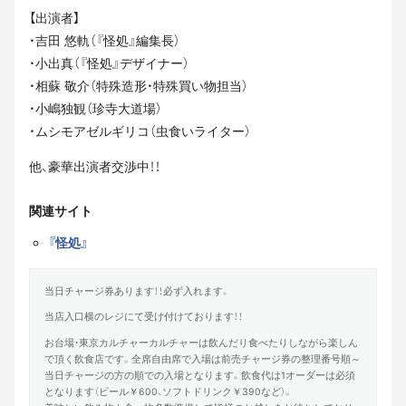
【出演者】
・吉田 悠軌（『怪処』編集長）
・小出真（『怪処』デザイナー）
・相蘇 敬介（特殊造形・特殊買い物担当）
・小嶋独観（珍寺大道場）
・ムシモアゼルギリコ（虫食いライター）
他、豪華出演者交渉中！！
関連サイト
『怪処』
当日チャージ券あります！！必ず入れます。
当店入口横のレジにて受け付けております！！
お台場・東京カルチャーカルチャーは飲んだり食べたりしながら楽しん
で頂く飲食店です。全席自由席で入場は前売チャージ券の整理番号順～
当日チャージの方の順での入場となります。飲食代は1オーダーは必須
となります（ビール￥600、ソフトドリンク￥390など）。