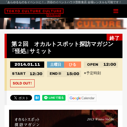
「あらゆるものをイベントに！」渋谷のイベントハウス型飲食店 会場レンタルも可能です！
終了
第２回 オカルトスポット探訪マガジン
『怪処』サミット
2014.01.11
12:00
土曜日
ひる
OPEN
※予定時刻
12:30
15:00
START
END
※
SOLD OUT！