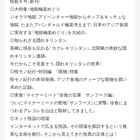
怪処６号（新刊）
◎大特集・地獄極楽めぐり
ジオラマ地獄、アドベンチャー地獄からポップ＆キッチュな
地獄、たまたアバンギャルド極楽浄土まで、日本やアジア各国
に実在する「地獄極楽めぐり」を大紹介。
◎知られざる隠れキリシタン
長崎に現在も伝わる「カクレキリシタン」、北関東の奇妙な隠
れキリシタン遺跡。
今だからこそ見直そう、隠れキリシタンの世界！
◎怪モノ紀行・特別編 「呪物」特集
怪モノ紀行の本領発揮。アジア各地のディープな呪物を買い
求めた記録。
◎実食！ マイナーミート「珍食の宝庫 サンフーズ編」
ついにマイナーミートの聖地「サンフーズ」に突撃。珍食にま
つわるアレコレを山ほど取材してきました。
◎ネット怪談の現場
インターネットで広まる怪談。その現場を探訪するという無
茶な企画を敢行。そこから見えてきた怪異の正体とは？