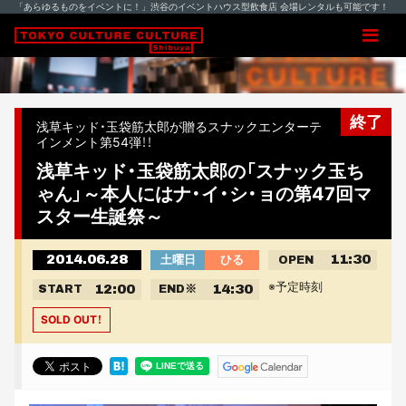
「あらゆるものをイベントに！」渋谷のイベントハウス型飲食店 会場レンタルも可能です！
終了
浅草キッド・玉袋筋太郎が贈るスナックエンターテ
インメント第54弾！！
浅草キッド・玉袋筋太郎の「スナック玉ち
ゃん」～本人にはナ・イ・シ・ョの第47回マ
スター生誕祭～
2014.06.28
11:30
土曜日
ひる
OPEN
※予定時刻
12:00
14:30
START
END
※
SOLD OUT！