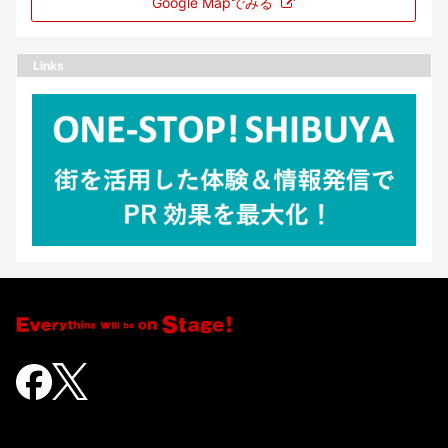
Google Mapでみる
Links