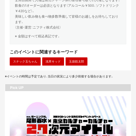
全席自由席で入場は前売チャージ券の整理番号順での入場となります。
飲食の1オーダーは必須となります（アルコール￥500、ソフトドリンク
￥420など）。
美味しい飲み物も食べ物多数準備して皆様のお越しをお待ちしており
ます。
（主催・運営：ニフティ株式会社）
※ 金額はすべて税込表記です。
このイベントに関連するキーワード
スナック玉ちゃん
浅草キッド
玉袋筋太郎
※イベントの時間は予定であり、当日の状況により多少前後する場合があります。
Pick UP