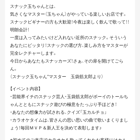
スナック玉ちゃんとは、
気さくなマスター（玉ちゃん）がやっている楽しいお店です。
スナックビギナーの方も大歓迎！今夜は楽しく飲んで歌って！！
明朗会計！
一度は入ってみたいけど入れない近所のスナック。そういう
あなたにピッタリ！スナックの選び方、楽しみ方をマスターが
完全レクチャーします。
今日からあなたもスナッカーズ！さぁ、その扉を開けてごら
ん。
（スナック玉ちゃん”マスター 玉袋筋太郎より）
【イベント内容】
・芸能界イチのスナック芸人・玉袋筋太郎がボーイのトールち
ゃんとともにスナック遊びの極意をたっぷり手ほどき！
・あなたの想像力が試される、クイズ「玉カルチョ」
・カラオケタイムは、皆さんの思い思いの曲で歌いまくりまし
ょう！毎回ＭＶＰ＆新人王を決めて表彰します♪
※初めてのご来店でカラオケを歌ってくれたお客様にはカル