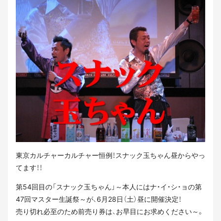
東京カルチャーカルチャー恒例！スナック玉ちゃん昼からやっ
てます！！
第54回目の「スナック玉ちゃん」～本人にはナ・イ・シ・ョの第
47回マスター生誕祭～が、6月28日（土）昼に開催決定！
売り切れ必至のため前売り券は、お早目にお求めください～。