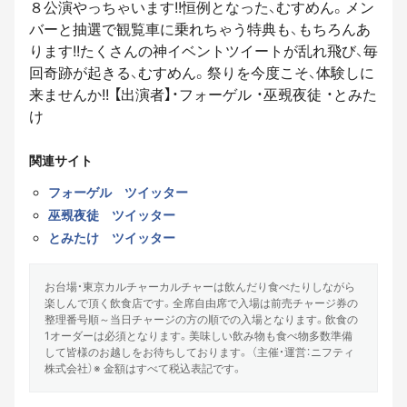
８公演やっちゃいます!!恒例となった、むすめん。メン
バーと抽選で観覧車に乗れちゃう特典も、もちろんあ
ります!!たくさんの神イベントツイートが乱れ飛び、毎
回奇跡が起きる、むすめん。祭りを今度こそ、体験しに
来ませんか!! 【出演者】・フォーゲル ・巫覡夜徒 ・とみた
け
関連サイト
フォーゲル ツイッター
巫覡夜徒 ツイッター
とみたけ ツイッター
お台場・東京カルチャーカルチャーは飲んだり食べたりしながら
楽しんで頂く飲食店です。全席自由席で入場は前売チャージ券の
整理番号順～当日チャージの方の順での入場となります。飲食の
1オーダーは必須となります。美味しい飲み物も食べ物多数準備
して皆様のお越しをお待ちしております。 （主催・運営：ニフティ
株式会社）※ 金額はすべて税込表記です。