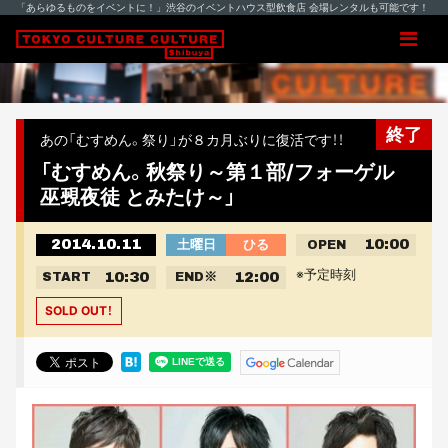
「あらゆるものをイベントに！」渋谷のイベントハウス型飲食店 会場レンタルも可能です！
終了
あの「むすめん。祭り」が８カ月ぶりに復活です！！
「むすめん。秋祭り～第１部/フォーゲル
巫覡夜徒 とみたけ～」
2014.10.11
10:00
土曜日
ひる
OPEN
※予定時刻
10:30
12:00
START
END
※
SOLD OUT！