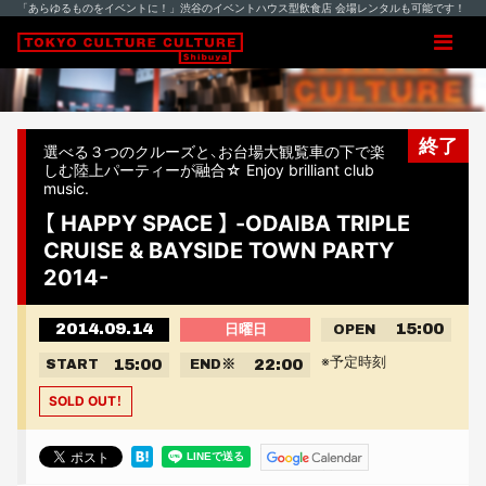
「あらゆるものをイベントに！」渋谷のイベントハウス型飲食店 会場レンタルも可能です！
終了
選べる３つのクルーズと、お台場大観覧車の下で楽
しむ陸上パーティーが融合☆ Enjoy brilliant club
music.
【 HAPPY SPACE 】 -ODAIBA TRIPLE
CRUISE & BAYSIDE TOWN PARTY
2014-
2014.09.14
15:00
日曜日
OPEN
※予定時刻
15:00
22:00
START
END
※
SOLD OUT！