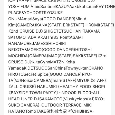
ICHI【HAPPY SPACE CREW】《1st CRUISE DJ》
YOSHIFUMIAmieSentinelKAZUYAakbkatsuranPEYTON
PLACE&YOHDOSTRYOSUKE
ONUMAmari&aya(GOGO DANCER)Min A
Kim(CAMERA)KANA(STAFF)ERI(STAFF)HIROMI(STAFF)
《2nd CRUISE DJ》SHIGETETSUCHAN-TAKAMA-
SATOMOTADA AKAIThr33 PointASAMI
HANAMUREJAMESSHIHORIRI
NEKOTA&MOEKO(GOGO DANCER)HITOSHI
MOCHIDA(CAMERA)MAO(STAFF)SAKI(STAFF)《3rd
CRUISE DJ》k-taGynnMATZN'Keita
YamadaKIDETSUCOSanChinaTownyu-tanOKANO
HIROTOSecret Spice(GOGO DANCER)RYO-
TA(VJ)Noise(CAMERA)mari(STAFF)MIYUKI(STAFF)
《ALL CRUISE》HARUMIKI (HEALTHY FOOD SHOP)
《BAYSIDE TOWN PARTY》-INDOOR FLOOR-ALL
HEAD LINER DJSAKAMOTO(VJ)skyclaps(VJ)RYO-
SUKE(CAMERA)-OUTDOOR TERRACE-MIKI
HATANOTomoTAKE保和孤塩沼 哲CHIBIHISA-