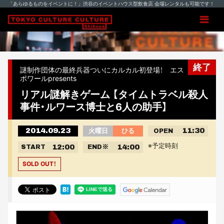
「あらゆるものをイベントに！」渋谷のイベントハウス型飲食店 会場レンタルも可能です！
終了
謎制作団体の最終兵器ついにカルカル初登場！ エス
ポワールpresents
リアル謎解きゲーム 【タイムトラベル殺人
事件・ルワース博士と6人の助手】
2014.09.23
11:30
火曜日
ひる
OPEN
※予定時刻
12:00
14:00
START
END
※
SOLD OUT！