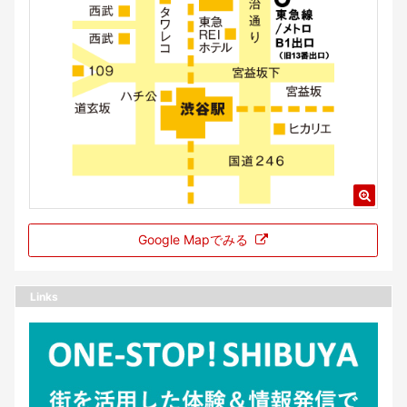
Google Mapでみる
Links