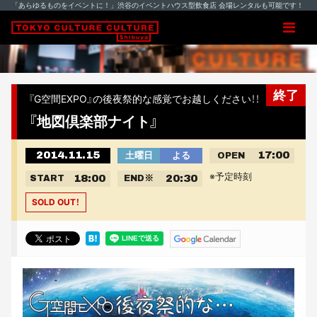
「あらゆるものをイベントに！」渋谷のイベントハウス型飲食店 会場レンタルも可能です！
終了
『G空間EXPO』の後夜祭的な感覚でお越しください！！
『地図倶楽部ナイト』
2014.11.15
17:00
土曜日
よる
OPEN
※予定時刻
18:00
20:30
START
END
※
SOLD OUT！