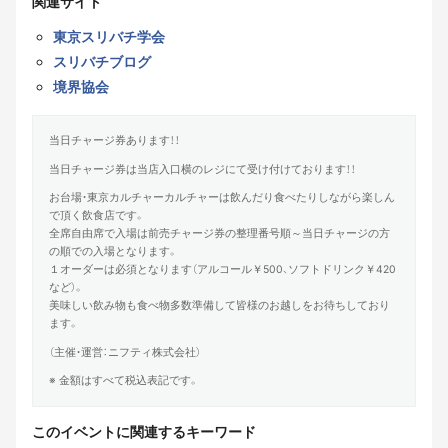
関連サイト
東京スリバチ学会
スリバチブログ
境界協会
当日チャージ券あります！！
当日チャージ券は当店入口横のレジにて受け付けております！！
お台場・東京カルチャーカルチャーは飲んだり食べたりしながら楽しん
で頂く飲食店です。
全席自由席で入場は前売チャージ券の整理番号順～当日チャージの方
の順での入場となります。
１オーダーは必須となります（アルコール￥500、ソフトドリンク￥420
など）。
美味しい飲み物も食べ物多数準備して皆様のお越しをお待ちしており
ます。
（主催・運営：ニフティ株式会社）
※ 金額はすべて税込表記です。
このイベントに関連するキーワード