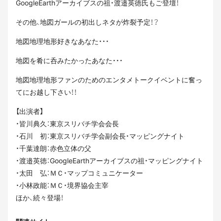
GoogleEarthアーカイブスの祖・渡邉英徳氏もご登壇！
その他、地図ガールの初出しネタが炸裂予定！？
地図地理地形好きなあなた・・・
地図を肴に呑みたかったあなた・・・
地図地理地形ファンのためのエンタメトークイベントに奮っ
てにお越し下さい！！
【出演者】
・皆川典久：東京スリバチ学会会長
・石川 初：東京スリバチ学会副会長・マッピングナイト
・千葉達朗：赤色立体の父
・渡邉英徳：GoogleEarthアーカイブスの祖・マッピングナイト
・太田 弘：ＭＣ・マップコミュニケーター
・小林政能：ＭＣ・境界協会主宰
ほか、続々登場！