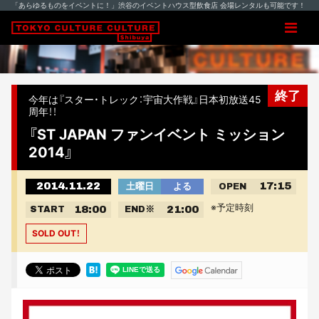
「あらゆるものをイベントに！」渋谷のイベントハウス型飲食店 会場レンタルも可能です！
終了
今年は『スター・トレック：宇宙大作戦』日本初放送45
周年！！
『ST JAPAN ファンイベント ミッション
2014』
2014.11.22
17:15
土曜日
よる
OPEN
※予定時刻
18:00
21:00
START
END
※
SOLD OUT！