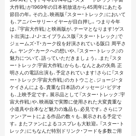
大作戦』が1969年の日本初放送から45周年にあたる
節目の年。その上、映画版『スター・トレック』において
も、アニバーサリー・イヤーが目白押し。つまり今年
は、『宇宙大作戦』と映画版が、テーマとなります！ゲス
ト出演は、J・J・エイブラムス版『スター・トレック』で
ジェームズ・T・カーク役を好演されている阪口 周平さ
ん。ヤング・カークへの想いや、『スター・トレック』の
魅力について、語っていただきましょう。.また『スタ
ー・トレック:宇宙大作戦』からも、なんとあの矢島 正
明さんの電話出演も、予定されています！さらに『スタ
ー・トレック:宇宙大作戦』のカトウこと、ジョージ・タ
ケイさんによる、貴重な日本語のメッセージ・ビデオ
も、上映予定です。展示品として『スター・トレック：宇
宙大作戦』や、映画版で実際に使用された大変貴重な
小道具や台本など魅力の逸品も、必見です。さらにフ
ァン・アートによる作品の数々も、展示される予定で
す。またファンによるコスプレも大歓迎。『スター・ト
レック』にちなんだ特別ドリンク・フードを多数ご用