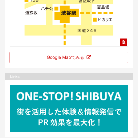
Google Mapでみる
Links