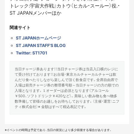
トレック:宇宙大作戦』カトウ（ヒカル・スールー）役.・
ST JAPANメンバーほか
関連サイト
ST JAPANホームページ
ST JAPAN STAFF'S BLOG
Twitter: ST1701
当日チャージ券あります！！当日チャージ券は当店入口横のレジに
て受け付けております！！お台場・東京カルチャーカルチャーは飲
んだり食べたりしながら楽しんで頂く飲食店です。全席自由席で
入場は前売チャージ券の整理番号順～当日チャージの方の順での
入場となります。１オーダーは必須となります（アルコール
￥500、ソフトドリンク￥420など）。美味しい飲み物も食べ物多
数準備して皆様のお越しをお待ちしております。（主催・運営：ニフ
ティ株式会社）※ 金額はすべて税込表記です。
※イベントの時間は予定であり、当日の状況により多少前後する場合があります。