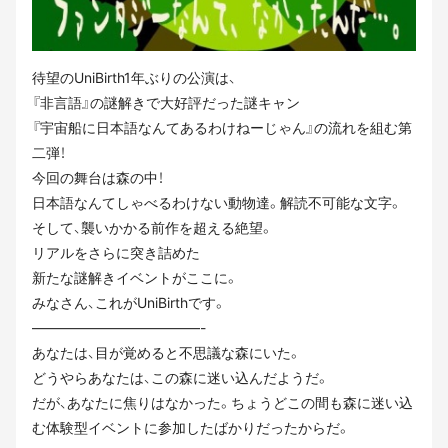
待望のUniBirth1年ぶりの公演は、
『非言語』の謎解きで大好評だった謎キャン
『宇宙船に日本語なんてあるわけねーじゃん』の流れを組む第
二弾！
今回の舞台は森の中！
日本語なんてしゃべるわけない動物達。解読不可能な文字。
そして、襲いかかる前作を超える絶望。
リアルをさらに突き詰めた
新たな謎解きイベントがここに。
みなさん、これがUniBirthです。
————————————-
あなたは、目が覚めると不思議な森にいた。
どうやらあなたは、この森に迷い込んだようだ。
だが、あなたに焦りはなかった。ちょうどこの間も森に迷い込
む体験型イベントに参加したばかりだったからだ。