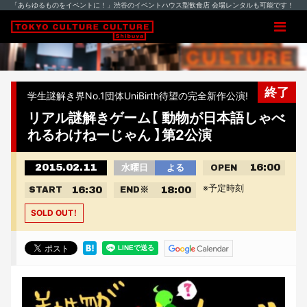
「あらゆるものをイベントに！」渋谷のイベントハウス型飲食店 会場レンタルも可能です！
終了
学生謎解き界No.1団体UniBirth待望の完全新作公演!
リアル謎解きゲーム【 動物が日本語しゃべ
れるわけねーじゃん 】第2公演
2015.02.11
16:00
水曜日
よる
OPEN
※予定時刻
16:30
18:00
START
END
※
SOLD OUT！