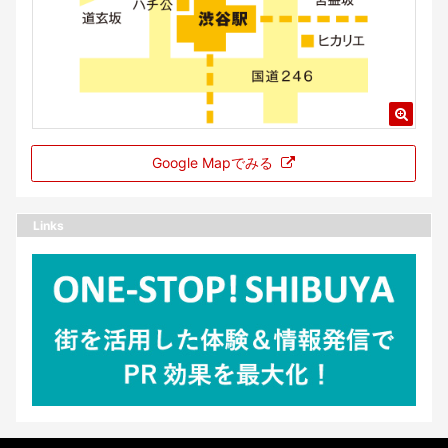
Google Mapでみる
Links