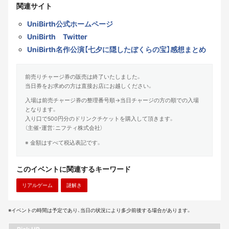
関連サイト
UniBirth公式ホームページ
UniBirth Twitter
UniBirth名作公演【七夕に隠したぼくらの宝】感想まとめ
前売りチャージ券の販売は終了いたしました。
当日券をお求めの方は直接お店にお越しください。
入場は前売チャージ券の整理番号順→当日チャージの方の順での入場
となります。
入り口で500円分のドリンクチケットを購入して頂きます。
（主催・運営：ニフティ株式会社）
※ 金額はすべて税込表記です。
このイベントに関連するキーワード
リアルゲーム
謎解き
※イベントの時間は予定であり、当日の状況により多少前後する場合があります。