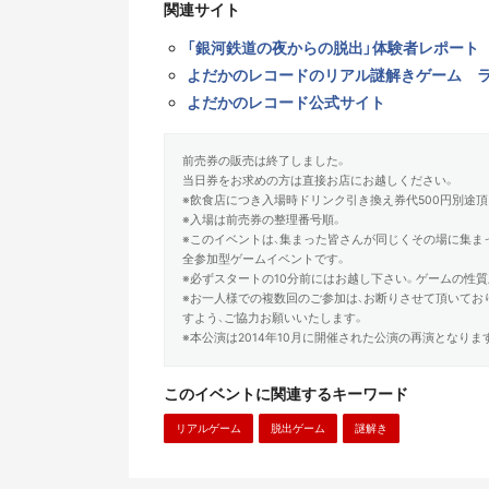
関連サイト
「銀河鉄道の夜からの脱出」体験者レポート
よだかのレコードのリアル謎解きゲーム 
よだかのレコード公式サイト
前売券の販売は終了しました。
当日券をお求めの方は直接お店にお越しください。
※飲食店につき入場時ドリンク引き換え券代500円別途頂
※入場は前売券の整理番号順。
※このイベントは、集まった皆さんが同じくその場に集まっ
全参加型ゲームイベントです。
※必ずスタートの10分前にはお越し下さい。ゲームの性
※お一人様での複数回のご参加は、お断りさせて頂いてお
すよう、ご協力お願いいたします。
※本公演は2014年10月に開催された公演の再演となりま
このイベントに関連するキーワード
リアルゲーム
脱出ゲーム
謎解き