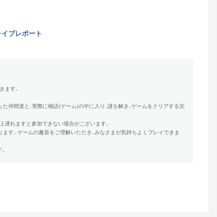
ライブレポート
きます。
た仲間達と、実際に物語(ゲーム)の中に入り、謎を解き、ゲームをクリアする完
質上遅れますと参加できない場合がございます。
ります。ゲームの趣旨をご理解いただき、みなさまが気持ちよくプレイできま
す。