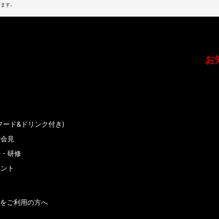
ます。
お
フード&ドリンク付き)
者会見
会・研修
メント
をご利用の方へ