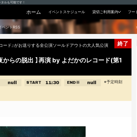
ンタルも可能です！
ホーム
イベントスケジュール
貸切ご利用案内
フー
貸切プラン
イベントRSS
終了
コード』がお送りする全公演ソールドアウトの大人気公演
からの脱出 】再演 by よだかのレコード(第1
※予定時刻
null
11:30
null
START
END
※