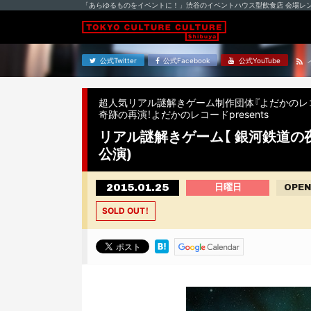
「あらゆるものをイベントに！」渋谷のイベントハウス型飲食店 会場レ
公式Twitter
公式Facebook
公式YouTube
超人気リアル謎解きゲーム制作団体『よだかのレ
奇跡の再演！よだかのレコードpresents
リアル謎解きゲーム【 銀河鉄道の夜
公演)
2015.01.25
日曜日
OPEN
SOLD OUT！