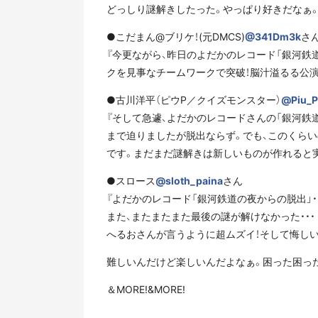
どっしり謎解きしたった。やっぱり好きだなぁ。
●こだまん@ブリケ！(元DMCS)
@341Dm3k
さ
『今更ながら、昨日のよだかのレコード「銀河鉄
クを見事なチームワークで突破！脳汁溢るる公演
●古川洋平（ピウP／クイズモンスター）
@Piu_P
『そして急遽、よだかのレコードさんの「銀河鉄
まで迫りましたが脱出ならず。でも、このくらい
です。まだまだ謎解きは新しいものが作れると
●スロース
@sloth_paina
さん
『よだかのレコード「銀河鉄道の夜からの脱出」・
また、またまたまた最後の謎が解けなかった・・・
へるおさんが言うように超ムズイ！そして悔しい！！ 
難しいんだけど楽しいんだよなぁ。困った困った
＆MORE!&MORE!