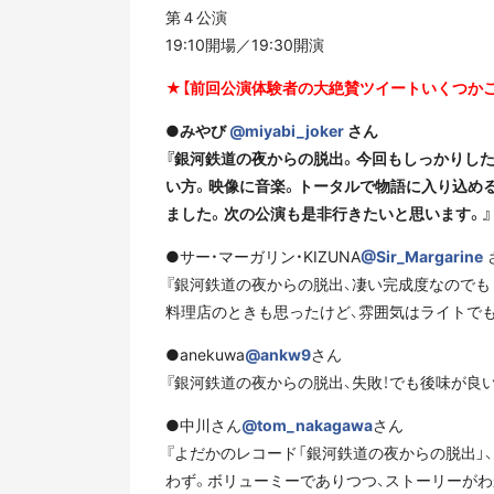
第４公演
19:10開場／19:30開演
★【前回公演体験者の大絶賛ツイートいくつかご
●みやび
@miyabi_joker
さん
『銀河鉄道の夜からの脱出。今回もしっかりし
い方。映像に音楽。トータルで物語に入り込め
ました。次の公演も是非行きたいと思います。』
●サー・マーガリン・KIZUNA
@Sir_Margarine
『銀河鉄道の夜からの脱出、凄い完成度なので
料理店のときも思ったけど、雰囲気はライトでも
●anekuwa
@ankw9
さん
『銀河鉄道の夜からの脱出、失敗！でも後味が良
●中川さん
@tom_nakagawa
さん
『よだかのレコード「銀河鉄道の夜からの脱出」
わず。ボリューミーでありつつ、ストーリーがわ