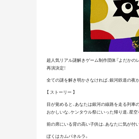
超人気リアル謎解きゲーム制作団体『よだかの
再演決定！
全ての謎を解き明かさなければ、銀河鉄道の夜か
【 ストーリー 】
目が覚めると、あなたは銀河の線路を走る列車
おかしいな、ケンタウル祭にいった帰り道、星空
前の席にいる背の高い子供は、あなたに気が付
ぼくはカムパネルラ。