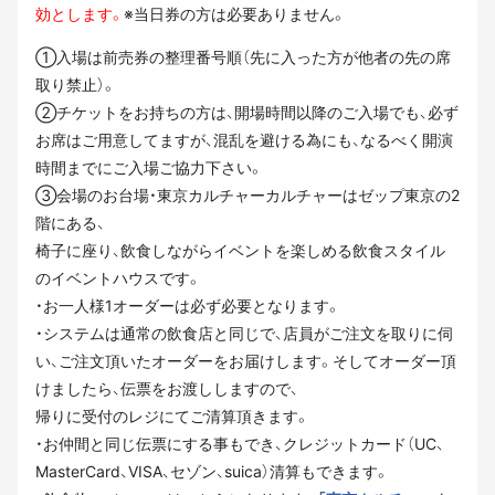
効とします。
※当日券の方は必要ありません。
①入場は前売券の整理番号順（先に入った方が他者の先の席
取り禁止）。
②チケットをお持ちの方は、開場時間以降のご入場でも、必ず
お席はご用意してますが、混乱を避ける為にも、なるべく開演
時間までにご入場ご協力下さい。
③会場のお台場・東京カルチャーカルチャーはゼップ東京の2
階にある、
椅子に座り、飲食しながらイベントを楽しめる飲食スタイル
のイベントハウスです。
・お一人様1オーダーは必ず必要となります。
・システムは通常の飲食店と同じで、店員がご注文を取りに伺
い、ご注文頂いたオーダーをお届けします。そしてオーダー頂
けましたら、伝票をお渡ししますので、
帰りに受付のレジにてご清算頂きます。
・お仲間と同じ伝票にする事もでき、クレジットカード（UC、
MasterCard、VISA、セゾン、suica）清算もできます。