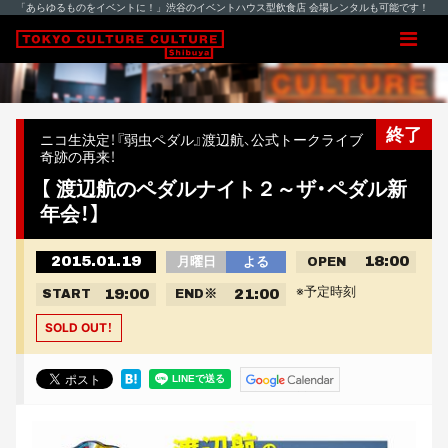
「あらゆるものをイベントに！」渋谷のイベントハウス型飲食店 会場レンタルも可能です！
終了
ニコ生決定！『弱虫ペダル』渡辺航、公式トークライブ
奇跡の再来！
【 渡辺航のペダルナイト２～ザ・ペダル新
年会！】
2015.01.19
18:00
月曜日
よる
OPEN
※予定時刻
19:00
21:00
START
END
※
SOLD OUT！