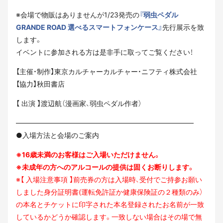
※会場で物販はありませんが1/23発売の
『弱虫ペダル
GRANDE ROAD 選べるスマートフォンケース』
先行展示を致
します。
イベントに参加される方は是非手に取ってご覧ください！
【主催・制作】東京カルチャーカルチャー・ニフティ株式会社
【協力】秋田書店
【 出演 】渡辺航（漫画家、弱虫ペダル作者）
—————————————————————————–
●入場方法と会場のご案内
※16歳未満のお客様はご入場いただけません。
※未成年の方へのアルコールの提供は固くお断りします。
※【 入場注意事項 】前売券の方は入場時、受付でご持参お願い
しました身分証明書(運転免許証か健康保険証の２種類のみ）
の本名とチケットに印字された本名登録されたお名前が一致
しているかどうか確認します。一致しない場合はその場で無