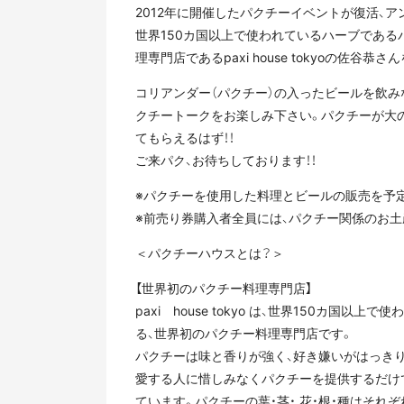
2012年に開催したパクチーイベントが復活、ア
世界150カ国以上で使われているハーブである
理専門店であるpaxi house tokyoの佐谷
コリアンダー（パクチー）の入ったビールを飲み
クチートークをお楽しみ下さい。パクチーが大
てもらえるはず！！
ご来パク、お待ちしております！！
※パクチーを使用した料理とビールの販売を予
※前売り券購入者全員には、パクチー関係のお土
＜パクチーハウスとは？＞
【世界初のパクチー料理専門店】
paxi house tokyo は、世界150カ
る、世界初のパクチー料理専門店です。
パクチーは味と香りが強く、好き嫌いがはっきり分かれ
愛する人に惜しみなくパクチーを提供するだけ
ています。パクチーの葉・茎・ 花・根・種はそ