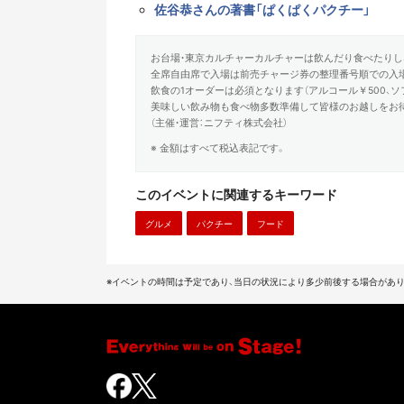
佐谷恭さんの著書「ぱくぱくパクチー」
お台場・東京カルチャーカルチャーは飲んだり食べたりし
全席自由席で入場は前売チャージ券の整理番号順での入
飲食の1オーダーは必須となります（アルコール￥500、ソ
美味しい飲み物も食べ物多数準備して皆様のお越しをお
（主催・運営：ニフティ株式会社）
※ 金額はすべて税込表記です。
このイベントに関連するキーワード
グルメ
パクチー
フード
※イベントの時間は予定であり、当日の状況により多少前後する場合があり