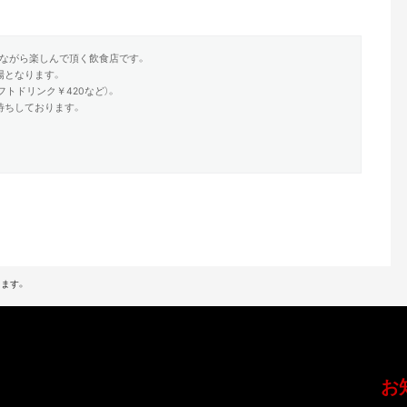
ながら楽しんで頂く飲食店です。
場となります。
フトドリンク￥420など）。
待ちしております。
ます。
お