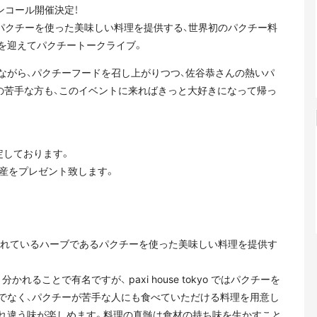
ンコール開催決定！
パクチーを使った美味しい料理を提供する、世界初のパクチー料
恭さんを迎えてパクチートークライブ。
ながら、パクチーフードを召し上がりつつ、佐谷恭さんの熱いパ
の苦手な方も、このイベントに来ればきっと大好きになって帰っ
定しております。
産をプレゼント致します。
国以上で使われているハーブであるパクチーを使った美味しい料理を提供す
ることで有名ですが、 paxi house tokyo ではパクチーを
でなく、パクチーが苦手な人にも食べていただける料理を用意し
れぞれ違う味が楽しめます。料理の真髄は食材の持ち味を生かすこと