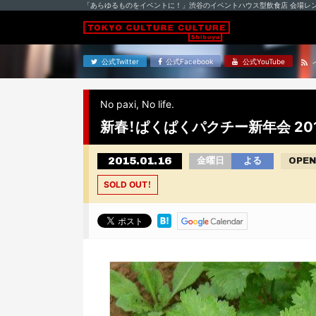
「あらゆるものをイベントに！」渋谷のイベントハウス型飲食店 会場レ
公式Twitter
公式Facebook
公式YouTube
No paxi, No life.
新春！ぱくぱくパクチー新年会 20
2015.01.16
金曜日
よる
OPEN
SOLD OUT！