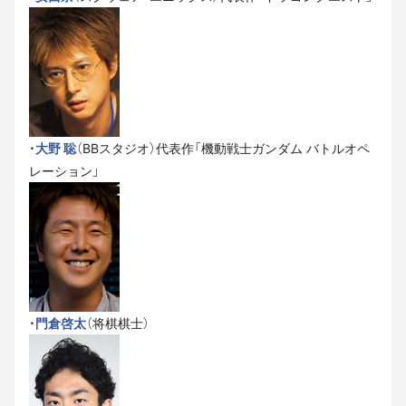
・
大野 聡
（BBスタジオ）代表作「機動戦士ガンダム バトルオペ
レーション」
・
門倉啓太
（将棋棋士）