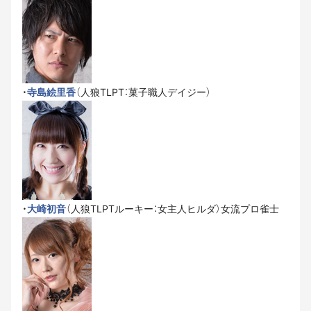
・
寺島絵里香
（人狼TLPT：菓子職人デイジー）
・
大崎初音
（人狼TLPTルーキー：女主人ヒルダ）女流プロ雀士