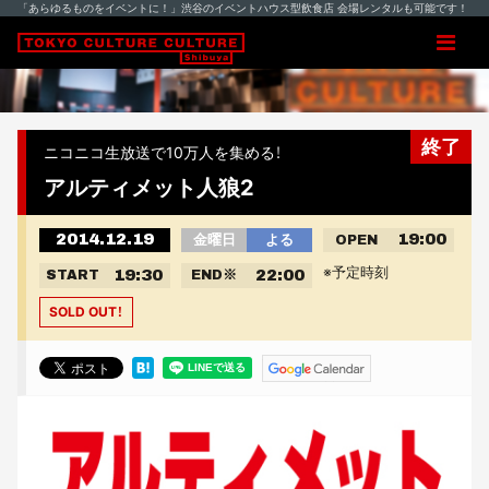
「あらゆるものをイベントに！」渋谷のイベントハウス型飲食店 会場レンタルも可能です！
終了
ニコニコ生放送で10万人を集める！
アルティメット人狼2
2014.12.19
19:00
金曜日
よる
OPEN
※予定時刻
19:30
22:00
START
END
※
SOLD OUT！