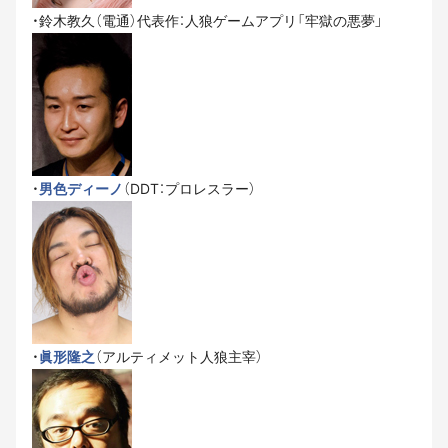
・鈴木教久（電通）代表作：人狼ゲームアプリ「牢獄の悪夢」
・
男色ディーノ
（DDT：プロレスラー）
・
眞形隆之
（アルティメット人狼主宰）