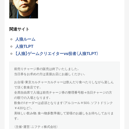
関連サイト
人狼ルーム
人狼TLPT
【人狼】ゲームクリエイターvs役者（人狼TLPT）
前売りチャージ券の販売は終了いたしました。
当日券をお求めの方は直接お店にお越しください。
お台場・東京カルチャーカルチャーは飲んだり食べたりしながら楽しん
で頂く飲食店です。
全席自由席で入場は前売チャージ券の整理番号順→当日チャージの方
の順での入場となります。
飲食の1オーダーは必須となります（アルコール￥500、ソフトドリンク
￥420など）。
美味しい飲み物、食べ物多数準備して皆様のお越しをお待ちしておりま
す。
（主催・運営：ニフティ株式会社）