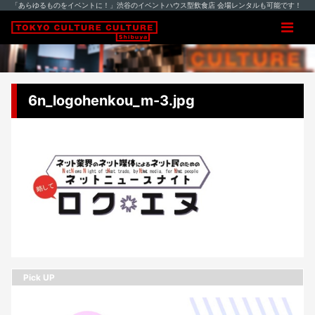
「あらゆるものをイベントに！」渋谷のイベントハウス型飲食店 会場レンタルも可能です！
6n_logohenkou_m-3.jpg
Pick UP