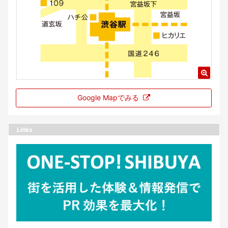
Google Mapでみる
Links