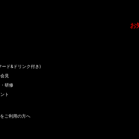
お
フード&ドリンク付き)
者会見
会・研修
メント
をご利用の方へ