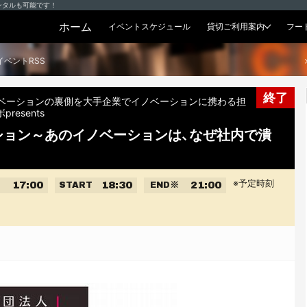
ンタルも可能です！
ホーム
イベントスケジュール
貸切ご利用案内
フー
貸切プラン
イベントRSS
終了
ベーションの裏側を大手企業でイノベーションに携わる担
esents
ション～あのイノベーションは、なぜ社内で潰
※予定時刻
17:00
18:30
21:00
START
END
※