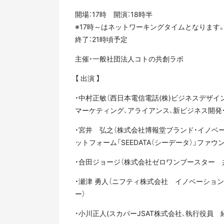
開場：17時 開演：18時半
※17時～はネットワーキングタイムとなります
終了：21時頃予定
主催・一般社団法人コトの共創ラボ
【 出演 】
・中村正敏（西日本電信電話(株)ビジネスデザ
マーケティング、アライアンス、新ビジネス開発
・宮井 弘之（株式会社博報堂ブランド・イノ
ットフォーム「SEEDATA（シーデータ）」ファウ
・合田ジョージ（株式会社ゼロワンブースター 
・瀬津 勇人（ニフティ株式会社 イノベーショ
ー）
・小川正人(スカパーJSAT株式会社、執行役員