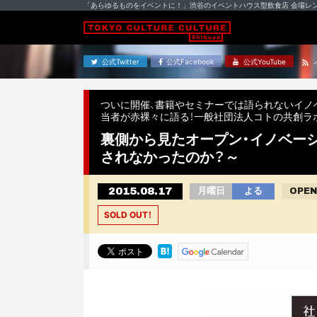
「あらゆるものをイベントに！」渋谷のイベントハウス型飲食店 会場レ
公式Twitter
公式Facebook
公式YouTube
ついに開催、書籍やセミナーでは語られないイノ
当者が赤裸々に語る！一般社団法人コトの共創ラボpr
裏側から見たオープン・イノベー
されなかったのか？～
2015.08.17
月曜日
よる
OPEN
SOLD OUT！