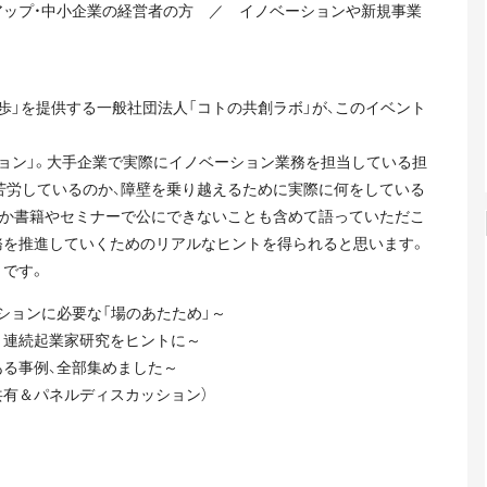
アップ・中小企業の経営者の方 ／ イノベーションや新規事業
歩」を提供する一般社団法人「コトの共創ラボ」が、このイベント
ション」。大手企業で実際にイノベーション業務を担当している担
苦労しているのか、障壁を乗り越えるために実際に何をしている
なか書籍やセミナーで公にできないことも含めて語っていただこ
務を推進していくためのリアルなヒントを得られると思います。
トです。
ションに必要な「場のあたため」～
～連続起業家研究をヒントに～
ある事例、全部集めました～
共有＆パネルディスカッション）