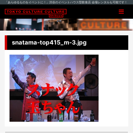
「あらゆるものをイベントに！」渋谷のイベントハウス型飲食店 会場レンタルも可能です！
snatama-top415_m-3.jpg