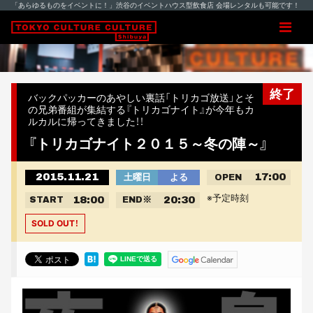
「あらゆるものをイベントに！」渋谷のイベントハウス型飲食店 会場レンタルも可能です！
終了
バックパッカーのあやしい裏話「トリカゴ放送」とそ
の兄弟番組が集結する『トリカゴナイト』が今年もカ
ルカルに帰ってきました！！
『トリカゴナイト２０１５～冬の陣～』
2015.11.21
17:00
土曜日
よる
OPEN
※予定時刻
18:00
20:30
START
END
※
SOLD OUT！