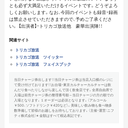
とも必ず大満足いただけるイベントです。どうぞよろ
しくお願いします。なお、今回のイベントも録音・録画
は禁止させていただきますので、予めご了承くださ
い。 【出演者】・トリカゴ放送他 豪華出演陣！！
関連サイト
トリカゴ放送
トリカゴ放送 ツイッター
トリカゴ放送 フェイスブック
当日チャージ券出します！！当日チャージ券は当店入口横のレジに
て受け付けております！！お台場・東京カルチャーカルチャーは飲
んだり食べたりしながら楽しんで頂く飲食店です。全席自由席で
入場は前売チャージ券の整理番号順～当日チャージの方の順での
入場となります。１オーダーは必須となります。（アルコール
￥500、ソフトドリンク￥420など）。美味しい飲み物も食べ物多
数準備して皆様のお越しをお待ちしております。（主催・運営：ニフ
ティ株式会社）※ 金額はすべて税込表記です。