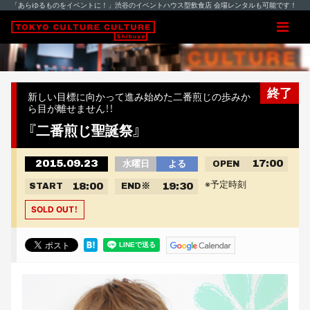
「あらゆるものをイベントに！」渋谷のイベントハウス型飲食店 会場レンタルも可能です！
終了
新しい目標に向かって進み始めた二番煎じの歩みか
ら目が離せません！！
『二番煎じ聖誕祭』
2015.09.23
17:00
水曜日
よる
OPEN
※予定時刻
18:00
19:30
START
END
※
SOLD OUT！