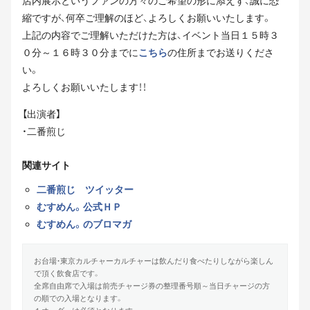
店内展示というファンの方々のご希望の形に添えず、誠に恐
縮ですが、何卒ご理解のほど、よろしくお願いいたします。
上記の内容でご理解いただけた方は、イベント当日１５時３
０分～１６時３０分までに
こちら
の住所までお送りくださ
い。
よろしくお願いいたします！！
【出演者】
・二番煎じ
関連サイト
二番煎じ ツイッター
むすめん。公式ＨＰ
むすめん。のブロマガ
お台場・東京カルチャーカルチャーは飲んだり食べたりしながら楽しん
で頂く飲食店です。
全席自由席で入場は前売チャージ券の整理番号順～当日チャージの方
の順での入場となります。