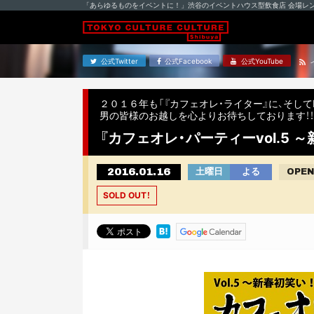
「あらゆるものをイベントに！」渋谷のイベントハウス型飲食店 会場レ
公式Twitter
公式Facebook
公式YouTube
２０１６年も「『カフェオレ・ライター』に、そして
男の皆様のお越しを心よりお待ちしております！！
『カフェオレ・パーティーvol.5 ～
2016.01.16
土曜日
よる
OPEN
SOLD OUT！