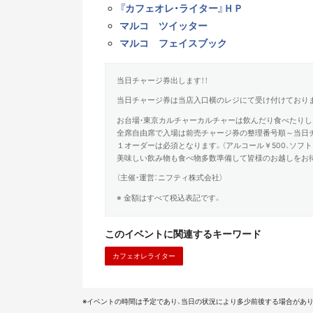
『カフェオレ・ライター』ＨＰ
マルコ ツイッター
マルコ フェイスブック
当日チャージ券出します！！
当日チャージ券は当店入口横のレジにて受け付けておりま
お台場・東京カルチャーカルチャーは飲んだり食べたりし
全席自由席で入場は前売チャージ券の整理番号順～当日
１オーダーは必須となります。（アルコール￥500、ソフト
美味しい飲み物も食べ物多数準備して皆様のお越しをお
（主催・運営：ニフティ株式会社）
※ 金額はすべて税込表記です。
このイベントに関連するキーワード
カフェオレライター
※イベントの時間は予定であり、当日の状況により多少前後する場合があり