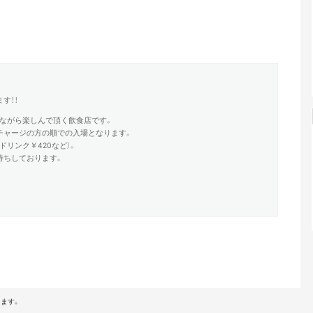
す！！
ながら楽しんで頂く飲食店です。
チャージの方の順での入場となります。
ドリンク￥420など）。
待ちしております。
ます。