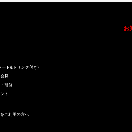
お
フード&ドリンク付き)
者会見
会・研修
メント
をご利用の方へ