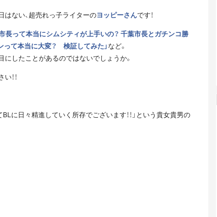
日はない、超売れっ子ライターの
ヨッピーさん
です！
「市長って本当にシムシティが上手いの？ 千葉市長とガチンコ勝
ソンって本当に大変？ 検証してみた」
など。
目にしたことがあるのではないでしょうか。
い！！
てBLに日々精進していく所存でございます！！」という貴女貴男の