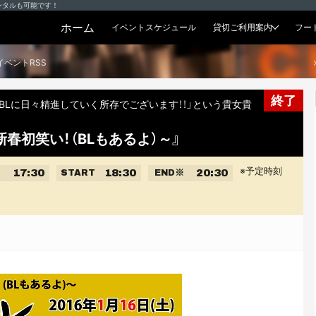
ンタルも可能です！
ホーム
イベントスケジュール
貸切ご利用案内
フー
貸切プラン
イベントRSS
終了
BLに日々精進していく所存でございます！！」という貴女貴
新春初笑い！（BLもあるよ）～』
※予定時刻
17:30
18:30
20:30
START
END
※