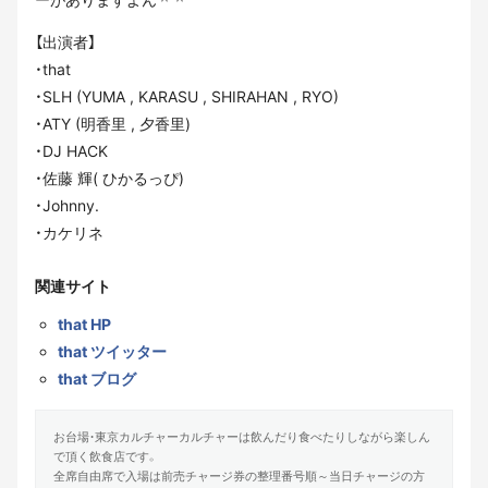
【出演者】
・that
・SLH (YUMA , KARASU , SHIRAHAN , RYO)
・ATY (明香里 , 夕香里)
・DJ HACK
・佐藤 輝( ひかるっぴ)
・Johnny.
・カケリネ
関連サイト
that HP
that ツイッター
that ブログ
お台場・東京カルチャーカルチャーは飲んだり食べたりしながら楽しん
で頂く飲食店です。
全席自由席で入場は前売チャージ券の整理番号順～当日チャージの方