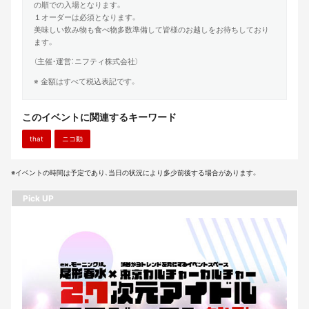
の順での入場となります。
１オーダーは必須となります。
美味しい飲み物も食べ物多数準備して皆様のお越しをお待ちしており
ます。
（主催・運営：ニフティ株式会社）
※ 金額はすべて税込表記です。
このイベントに関連するキーワード
that
ニコ動
※イベントの時間は予定であり、当日の状況により多少前後する場合があります。
Pick UP