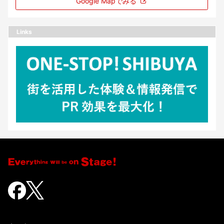
Google Mapでみる
Links