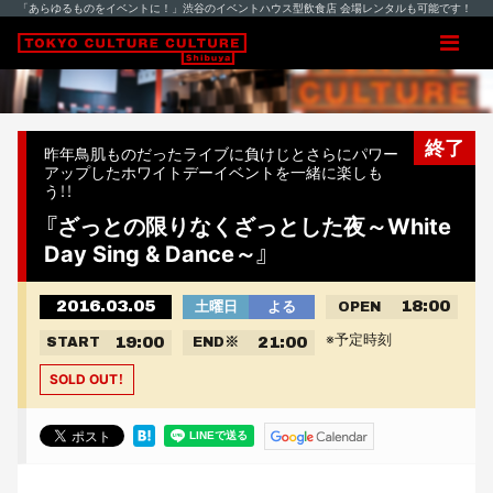
「あらゆるものをイベントに！」渋谷のイベントハウス型飲食店 会場レンタルも可能です！
終了
昨年鳥肌ものだったライブに負けじとさらにパワー
アップしたホワイトデーイベントを一緒に楽しも
う！！
『ざっとの限りなくざっとした夜～White
Day Sing & Dance～』
2016.03.05
18:00
土曜日
よる
OPEN
※予定時刻
19:00
21:00
START
END
※
SOLD OUT！