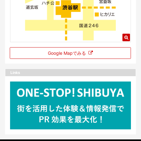
Google Mapでみる
Links