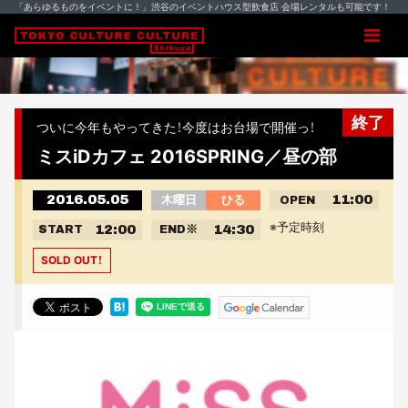
「あらゆるものをイベントに！」渋谷のイベントハウス型飲食店 会場レンタルも可能です！
終了
ついに今年もやってきた！今度はお台場で開催っ！
ミスiDカフェ 2016SPRING／昼の部
2016.05.05
11:00
木曜日
ひる
OPEN
※予定時刻
12:00
14:30
START
END
※
SOLD OUT！