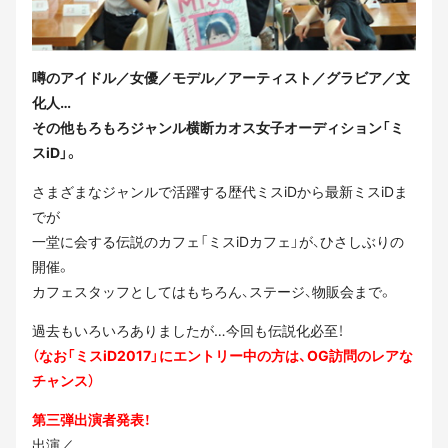
噂のアイドル／女優／モデル／アーティスト／グラビア／文
化人…
その他もろもろジャンル横断カオス女子オーディション「ミ
スiD」。
さまざまなジャンルで活躍する歴代ミスiDから最新ミスiDま
でが
一堂に会する伝説のカフェ「ミスiDカフェ」が、ひさしぶりの
開催。
カフェスタッフとしてはもちろん、ステージ、物販会まで。
過去もいろいろありましたが…今回も伝説化必至！
（なお「ミスiD2017」にエントリー中の方は、OG訪問のレアな
チャンス）
第三弾出演者発表！
出演／