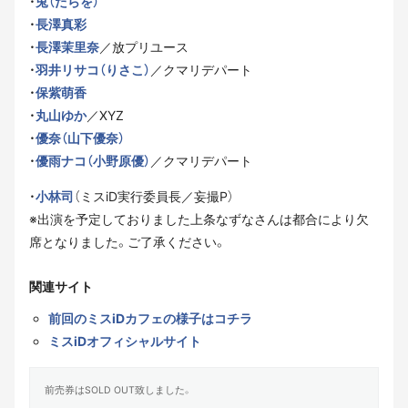
・
兎（たらを）
・
長澤真彩
・
長澤茉里奈
／放プリユース
・
羽井リサコ（りさこ）
／クマリデパート
・
保紫萌香
・
丸山ゆか
／XYZ
・
優奈（山下優奈）
・
優雨ナコ（小野原優）
／クマリデパート
・
小林司
（ミスiD実行委員長／妄撮P）
※出演を予定しておりました上条なずなさんは都合により欠
席となりました。ご了承ください。
関連サイト
前回のミスiDカフェの様子はコチラ
ミスiDオフィシャルサイト
前売券はSOLD OUT致しました。