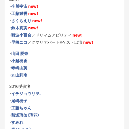
・
今川宇宙
new！
・
工藤雛香
new！
・
さくらえり
new！
・
鈴木真実
new！
・
難波小百合
／ドリィムアビリティ
new！
・
早桜ニコ
／クマリデパート※ゲスト出演
new！
・
山田 愛奈
・
小越桃香
・
寺嶋由芙
・
丸山莉南
2016受賞者
・
イチジョウリヲ。
・
尾崎桃子
・
工藤ちゃん
・
彗瀬琉伽（瑠花）
・
すみれ