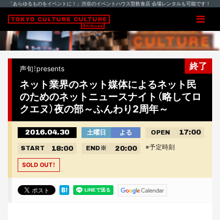
「あらゆるものをイベントに！」渋谷のイベントハウス型飲食店 会場レンタルも可能です！
終了
声旬！presents
ネット業界のネット媒体によるネット民
のためのネットニュースナイト（略してロ
クエヌ）夜の部～ふんわり2周年～
2016.04.30
17:00
土曜日
よる
OPEN
※予定時刻
18:00
20:00
START
END
※
SOLD OUT！