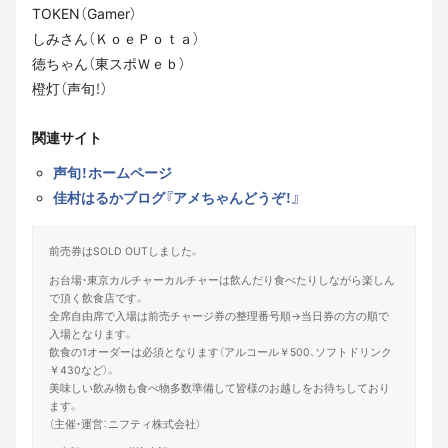
TOKEN（Gamer）
しみさん（ＫｏｅＰｏｔａ）
徳ちゃん（東スポＷｅｂ）
橙灯（声旬！）
関連サイト
声旬！ホームページ
佳村はるかブログ『アメちゃんどうぞ！』
前売券はSOLD OUTしました。
お台場・東京カルチャーカルチャーは飲んだり食べたりしながら楽しん
で頂く飲食店です。
全席自由席で入場は前売チャージ券の整理番号順→当日券の方の順で
入場となります。
飲食の1オーダーは必須となります（アルコール￥500、ソフトドリンク
￥430など）。
美味しい飲み物も食べ物多数準備して皆様のお越しをお待ちしており
ます。
（主催・運営：ニフティ株式会社）