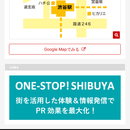
Google Mapでみる
Links