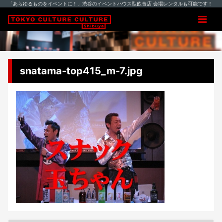
「あらゆるものをイベントに！」渋谷のイベントハウス型飲食店 会場レンタルも可能です！
snatama-top415_m-7.jpg