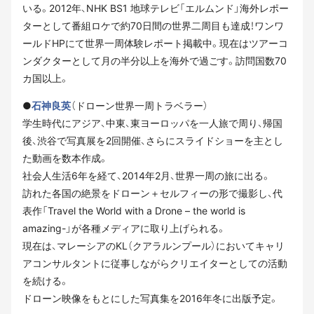
いる。2012年、NHK BS1 地球テレビ「エルムンド」海外レポー
ターとして番組ロケで約70日間の世界二周目も達成！ワンワ
ールドHPにて世界一周体験レポート掲載中。現在はツアーコ
ンダクターとして月の半分以上を海外で過ごす。訪問国数70
カ国以上。
●
石神良英
（ドローン世界一周トラベラー）
学生時代にアジア、中東、東ヨーロッパを一人旅で周り、帰国
後、渋谷で写真展を2回開催、さらにスライドショーを主とし
た動画を数本作成。
社会人生活6年を経て、2014年2月、世界一周の旅に出る。
訪れた各国の絶景をドローン＋セルフィーの形で撮影し、代
表作「Travel the World with a Drone – the world is
amazing-」が各種メディアに取り上げられる。
現在は、マレーシアのKL（クアラルンプール）においてキャリ
アコンサルタントに従事しながらクリエイターとしての活動
を続ける。
ドローン映像をもとにした写真集を2016年冬に出版予定。