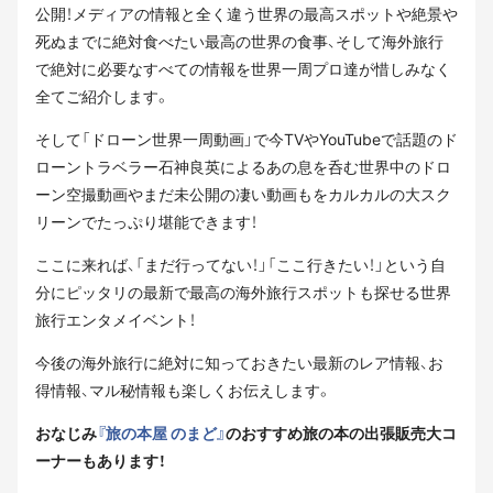
公開！メディアの情報と全く違う世界の最高スポットや絶景や
死ぬまでに絶対食べたい最高の世界の食事、そして海外旅行
で絶対に必要なすべての情報を世界一周プロ達が惜しみなく
全てご紹介します。
そして「ドローン世界一周動画」で今TVやYouTubeで話題のド
ローントラベラー石神良英によるあの息を呑む世界中のドロ
ーン空撮動画やまだ未公開の凄い動画もをカルカルの大スク
リーンでたっぷり堪能できます！
ここに来れば、「まだ行ってない！」「ここ行きたい！」という自
分にピッタリの最新で最高の海外旅行スポットも探せる世界
旅行エンタメイベント！
今後の海外旅行に絶対に知っておきたい最新のレア情報、お
得情報、マル秘情報も楽しくお伝えします。
おなじみ
『旅の本屋 のまど』
のおすすめ旅の本の出張販売大コ
ーナーもあります！