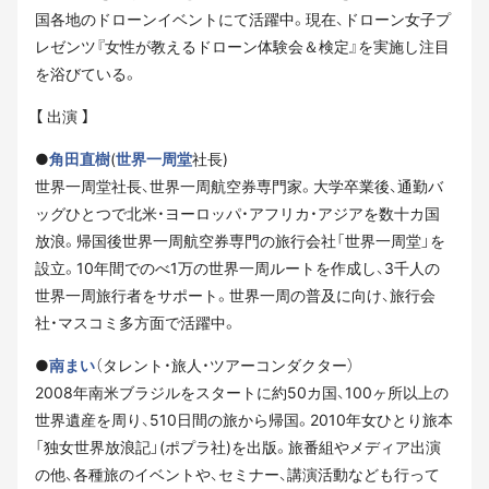
国各地のドローンイベントにて活躍中。現在、ドローン女子プ
レゼンツ『女性が教えるドローン体験会＆検定』を実施し注目
を浴びている。
【 出演 】
●
角田直樹
(
世界一周堂
社長)
世界一周堂社長、世界一周航空券専門家。大学卒業後、通勤バ
ッグひとつで北米・ヨーロッパ・アフリカ・アジアを数十カ国
放浪。帰国後世界一周航空券専門の旅行会社「世界一周堂」を
設立。10年間でのべ1万の世界一周ルートを作成し、3千人の
世界一周旅行者をサポート。世界一周の普及に向け、旅行会
社・マスコミ多方面で活躍中。
●
南まい
（タレント・旅人・ツアーコンダクター）
2008年南米ブラジルをスタートに約50カ国、100ヶ所以上の
世界遺産を周り、510日間の旅から帰国。2010年女ひとり旅本
「独女世界放浪記」(ポプラ社)を出版。旅番組やメディア出演
の他、各種旅のイベントや、セミナー、講演活動なども行って