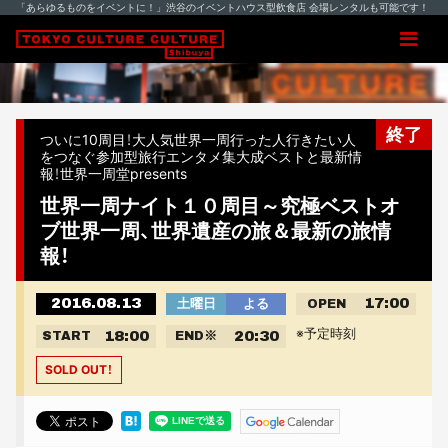
「あらゆるものをイベントに！」渋谷のイベントハウス型飲食店 会場レンタルも可能です！
終了
ついに10周目！大人気世界一周行った人行きたい人
をつなぐ参加型旅行エンタメ集大成ベストと最新情
報！世界一周堂presents
世界一周ナイト１０周目～究極ベストオ
ブ世界一周、世界遺産の旅＆最新の旅情
報！
2016.08.13
17:00
土曜日
よる
OPEN
※予定時刻
18:00
20:30
START
END
※
SOLD OUT！