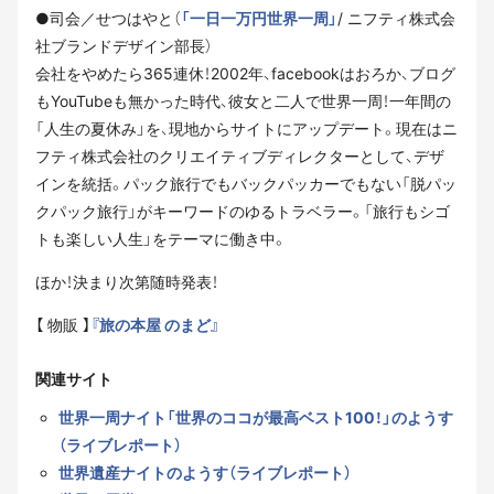
●司会／せつはやと（
「一日一万円世界一周」
/ ニフティ株式会
社ブランドデザイン部長）
会社をやめたら365連休！2002年、facebookはおろか、ブログ
もYouTubeも無かった時代、彼女と二人で世界一周！一年間の
「人生の夏休み」を、現地からサイトにアップデート。現在はニ
フティ株式会社のクリエイティブディレクターとして、デザ
インを統括。パック旅行でもバックパッカーでもない「脱パッ
クパック旅行」がキーワードのゆるトラベラー。「旅行もシゴ
トも楽しい人生」をテーマに働き中。
ほか！決まり次第随時発表！
【 物販 】
『旅の本屋 のまど』
関連サイト
世界一周ナイト「世界のココが最高ベスト100！」のようす
（ライブレポート）
世界遺産ナイトのようす（ライブレポート）