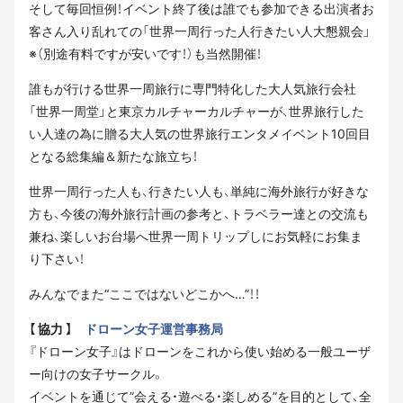
そして毎回恒例！イベント終了後は誰でも参加できる出演者お
客さん入り乱れての「世界一周行った人行きたい人大懇親会」
※（別途有料ですが安いです！）も当然開催！
誰もが行ける世界一周旅行に専門特化した大人気旅行会社
「世界一周堂」と東京カルチャーカルチャーが、世界旅行した
い人達の為に贈る大人気の世界旅行エンタメイベント10回目
となる総集編＆新たな旅立ち！
世界一周行った人も、行きたい人も、単純に海外旅行が好きな
方も、今後の海外旅行計画の参考と、トラベラー達との交流も
兼ね、楽しいお台場へ世界一周トリップしにお気軽にお集ま
り下さい！
みんなでまた“ここではないどこかへ…”！！
【 協力 】
ドローン女子運営事務局
『ドローン女子』はドローンをこれから使い始める一般ユーザ
ー向けの女子サークル。
イベントを通じて”会える・遊べる・楽しめる”を目的として、全