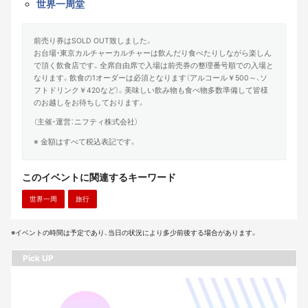
世界一周堂
前売り券はSOLD OUT致しました。
お台場・東京カルチャーカルチャーは飲んだり食べたりしながら楽しん
で頂く飲食店です。全席自由席で入場は前売券の整理番号順での入場と
なります。飲食の1オーダーは必須となります（アルコール￥500～、ソ
フトドリンク￥420など）。美味しい飲み物も食べ物多数準備して皆様
のお越しをお待ちしております。
（主催・運営：ニフティ株式会社）
※ 金額はすべて税込表記です。
このイベントに関連するキーワード
世界一周
旅行
※イベントの時間は予定であり、当日の状況により多少前後する場合があります。
Pick UP