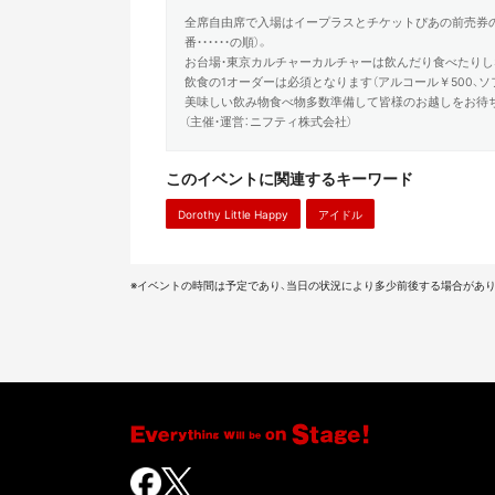
全席自由席で入場はイープラスとチケットぴあの前売券の
番・・・・・・の順）。
お台場・東京カルチャーカルチャーは飲んだり食べたりし
飲食の1オーダーは必須となります（アルコール￥500、ソ
美味しい飲み物食べ物多数準備して皆様のお越しをお待
（主催・運営：ニフティ株式会社）
このイベントに関連するキーワード
Dorothy Little Happy
アイドル
※イベントの時間は予定であり、当日の状況により多少前後する場合があり