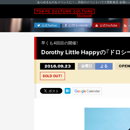
「あらゆるものをイベントに！」渋谷のイベントハウス型飲食店 会場レ
公式Twitter
公式Facebook
公式YouTube
早くも4回目の開催！
Dorothy Little Happyの『
2016.09.23
金曜日
よる
OPEN
SOLD OUT！