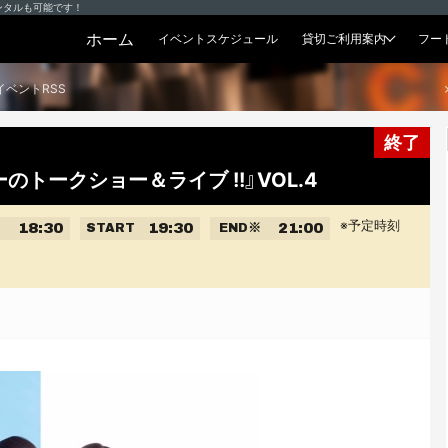
ンタルも可能です！
ホーム
イベントスケジュール
貸切ご利用案内
フー
貸切プラン
イベントRSS
終了
ドロシーのトークショー＆ライブ !!』VOL.4
※予定時刻
18:30
19:30
21:00
START
END
※