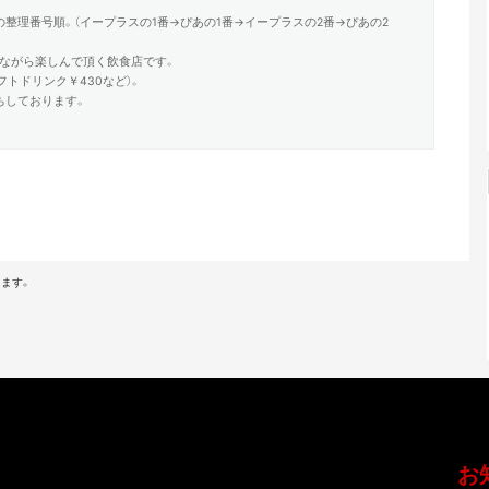
整理番号順。（イープラスの1番→ぴあの1番→イープラスの2番→ぴあの2
ながら楽しんで頂く飲食店です。
フトドリンク￥430など）。
ちしております。
ます。
お