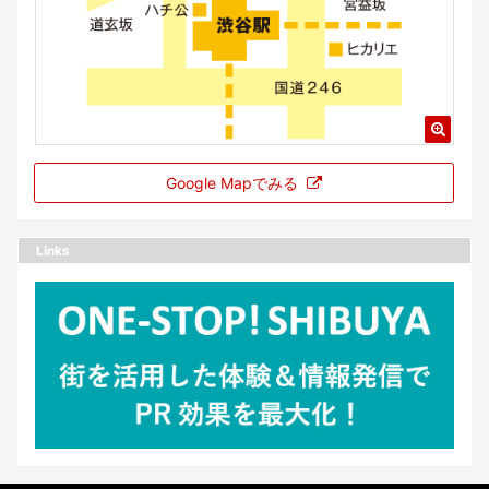
Google Mapでみる
Links