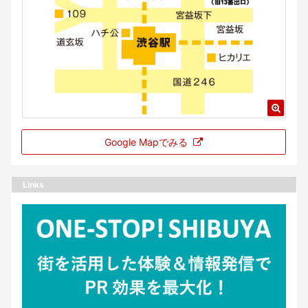
Google Mapでみる
Links