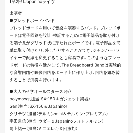
【第2部】Japaninoライヴ
出演者：
●ブレッドボードバンド
ブレッドボードを用いて音楽を演奏するバンド。ブレッドボ
ードは電子回路を設計・検証するために電子部品を取り付け
る端子孔がグリッド状に穿たれたボードです。電子部品を簡
単に取り付けたり、外したりすることができ、ジャンパー・ワ
イヤーで配線を変更することも容易です。このようなブレッ
ドボードの特徴を活かして、The Breadboard Bandは実験的
な音響回路や映像回路をボード上に作り上げ、回路を組み替
えることで演奏を行います。
●大人の科学オールスターズ（仮）
polymoog（担当：SX-150＆ガジェット楽器）
Gan（担当：SX-150＆Japanino）
クリテツ（担当：テルミンmini＆テルミン・プレミアム）
宇田道信（担当：ウダー＆Japaninoフォトテルミン）
尾上祐一（担当：ミニエレキ＆回擦胡）