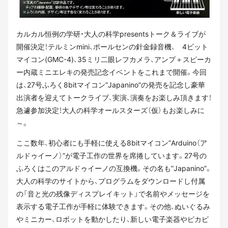
カルカル恒例の学研・大人の科学presentsトーク＆ライブが
開催決定！テルミンmini、ポールセンの針金録音機、 4ビット
マイコン(GMC-4)、35ミリ二眼レフカメラ、アンプ＋スピーカ
ー内蔵ミニエレキの発売記念イベントをこれまで開催。今回
は、27号ふろく8bitマイコン”Japanino”の発売を記念し豪華
出演者を迎えてトークライブ、実演、演奏をお楽しみ頂きます！
急遽参加決定！大人の科学オールスターズ（仮）もお楽しみに
～。
ここ数年、初心者にも手軽に使える8bitマイコン”Arduino（ア
ルドゥイーノ）”が電子工作の世界を席捲しています。27号の
ふろくはこのアルドゥイーノの互換機。その名も”Japanino”。
大人の科学のサイトから、プログラムをダウンロードし付属
の「音と光の残像ディスプレイキット」で名前やメッセージを
表示する電子工作が手軽に体験できます。その他、ぬいぐるみ
やミニカー、ロボットを動かしたり、新しい電子楽器やピカピ