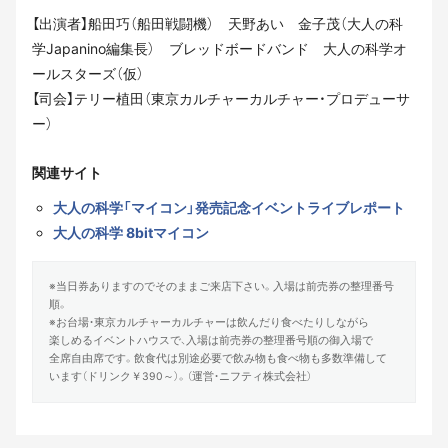
【出演者】船田巧（船田戦闘機） 天野あい 金子茂（大人の科
学Japanino編集長） ブレッドボードバンド 大人の科学オ
ールスターズ（仮）
【司会】テリー植田（東京カルチャーカルチャー・プロデューサ
ー）
関連サイト
大人の科学「マイコン」発売記念イベントライブレポート
大人の科学 8bitマイコン
※当日券ありますのでそのままご来店下さい。入場は前売券の整理番号
順。
※お台場・東京カルチャーカルチャーは飲んだり食べたりしながら
楽しめるイベントハウスで、入場は前売券の整理番号順の御入場で
全席自由席です。飲食代は別途必要で飲み物も食べ物も多数準備して
います（ドリンク￥390～）。（運営・ニフティ株式会社）