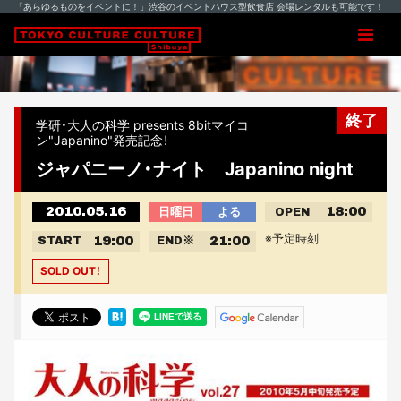
「あらゆるものをイベントに！」渋谷のイベントハウス型飲食店 会場レンタルも可能です！
終了
学研・大人の科学 presents 8bitマイコ
ン"Japanino"発売記念！
ジャパニーノ・ナイト Japanino night
2010.05.16
18:00
日曜日
よる
OPEN
※予定時刻
19:00
21:00
START
END
※
SOLD OUT！