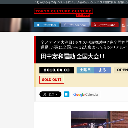
「あらゆるものをイベントに！」渋谷のイベントハウス型飲食店 会場レ
公式Twitter
公式Facebook
公式YouTube
全メディア大注目！ギネス申請検討中！“完全同姓
運動」が遂に全国から32人集まって初のリアルイ
田中宏和運動 全国大会！！
2010.04.03
土曜日
よる
OPEN
SOLD OUT！