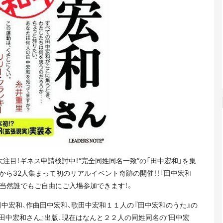
注目！ギネス申請検討中！“完全同姓同名一致”の「田中宏和」を集
から32人集まって初のリアルイベント奇跡の開催！！『田中宏和
当然誰でもご自由にご入場参加できます！。
中宏和、作曲田中宏和、歌田中宏和１１人の『田中宏和のうた』の
田中宏和さん』出版、現在はなんと２２人の同姓同名の”田中宏