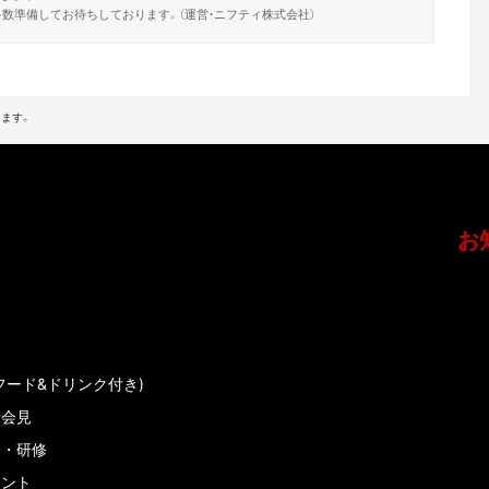
数準備してお待ちしております。（運営・ニフティ株式会社）
ます。
お
フード&ドリンク付き)
者会見
会・研修
メント