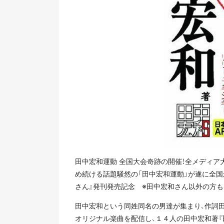
田中宏和運動 全国大会奇跡の開催！全メディア大
め続ける話題騒然の「田中宏和運動」が遂に全国
さん』発刊発売記念 ※田中宏和さん以外の方も
田中宏和という同姓同名の男達が集まり、作詞田
オリジナル楽曲を配信し、１４人の田中宏和著『