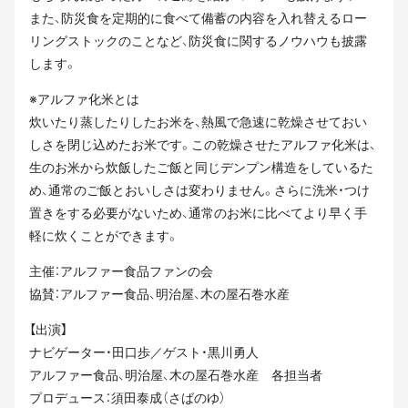
また、防災食を定期的に食べて備蓄の内容を入れ替えるロー
リングストックのことなど、防災食に関するノウハウも披露
します。
※アルファ化米とは
炊いたり蒸したりしたお米を、熱風で急速に乾燥させておい
しさを閉じ込めたお米です。この乾燥させたアルファ化米は、
生のお米から炊飯したご飯と同じデンプン構造をしているた
め、通常のご飯とおいしさは変わりません。さらに洗米・つけ
置きをする必要がないため、通常のお米に比べてより早く手
軽に炊くことができます。
主催：アルファー食品ファンの会
協賛：アルファー食品、明治屋、木の屋石巻水産
【出演】
ナビゲーター・田口歩／ゲスト・黒川勇人
アルファー食品、明治屋、木の屋石巻水産 各担当者
プロデュース：須田泰成（さばのゆ）