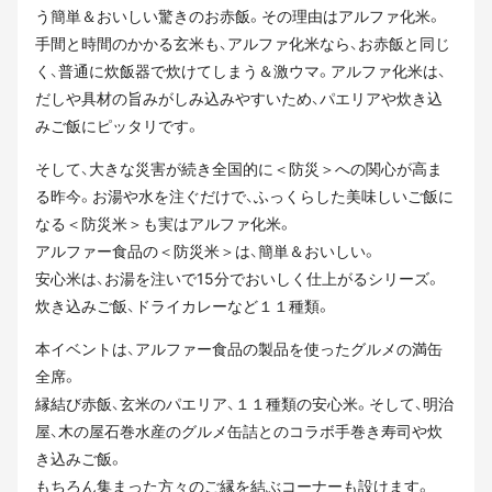
う簡単＆おいしい驚きのお赤飯。その理由はアルファ化米。
手間と時間のかかる玄米も、アルファ化米なら、お赤飯と同じ
く、普通に炊飯器で炊けてしまう＆激ウマ。アルファ化米は、
だしや具材の旨みがしみ込みやすいため、パエリアや炊き込
みご飯にピッタリです。
そして、大きな災害が続き全国的に＜防災＞への関心が高ま
る昨今。お湯や水を注ぐだけで、ふっくらした美味しいご飯に
なる＜防災米＞も実はアルファ化米。
アルファー食品の＜防災米＞は、簡単＆おいしい。
安心米は、お湯を注いで15分でおいしく仕上がるシリーズ。
炊き込みご飯、ドライカレーなど１１種類。
本イベントは、アルファー食品の製品を使ったグルメの満缶
全席。
縁結び赤飯、玄米のパエリア、１１種類の安心米。そして、明治
屋、木の屋石巻水産のグルメ缶詰とのコラボ手巻き寿司や炊
き込みご飯。
もちろん集まった方々のご縁を結ぶコーナーも設けます。