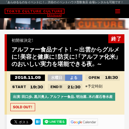
「あらゆるものをイベントに！」渋谷のイベントハウス型飲食店 会場レンタルも可能です！
終了
初開催決定！
アルファー食品ナイト！ ～出雲からグルメ
に！美容と健康に！防災に！「アルファ化米」
のおいしい実力を堪能できる夜。～
2016.11.09
18:30
水曜日
よる
OPEN
※予定時刻
19:30
21:30
START
END
※
出演：田口歩、黒川勇人、アルファー食品、明治屋、木の屋石巻水産
SOLD OUT！