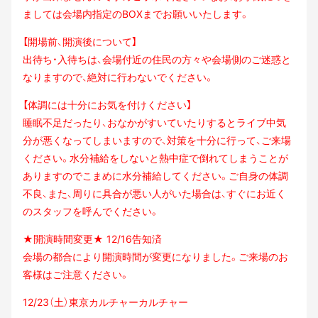
ま
しては会場内指定のBOXまでお願いいたします。
【開場前、開演後について】
出待ち・入待ちは、会場付近の住民の方々や会場側のご迷惑と
なりますので、絶対に行わない
でください。
【体調には十分にお気を付けください】
睡眠不足だったり、おなかがすいていたりするとライブ中気
分が悪くなってしまいますので、
対策を十分に行って、ご来場
ください。水分補給をしないと熱中症で倒れてしまうことが
あり
ますのでこまめに水分補給してください。ご自身の体調
不良、また、周りに具合が悪い人がい
た場合は、すぐにお近く
のスタッフを呼んでください。
★開演時間変更★ 12/16告知済
会場の都合により開演時間が変更になりました。ご来場のお
客様はご注意ください。
12/23（土）東京カルチャーカルチャー