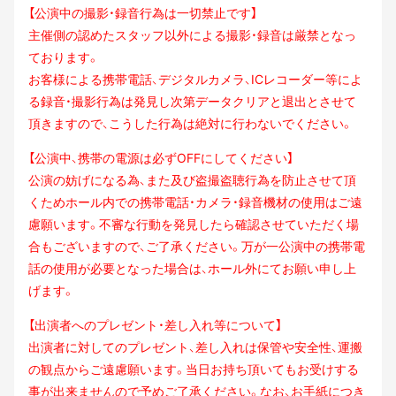
【公演中の撮影・録音行為は一切禁止です】
主催側の認めたスタッフ以外による撮影・録音は厳禁となっ
ております。
お客様による携帯電話、デジタルカメラ、ICレコーダー等によ
る録音・撮影行為は発見し次第
データクリアと退出とさせて
頂きますので、こうした行為は絶対に行わないでください。
【公演中、携帯の電源は必ずOFFにしてください】
公演の妨げになる為、また及び盗撮盗聴行為を防止させて頂
くためホール内での携帯電話・カ
メラ・録音機材の使用はご遠
慮願います。不審な行動を発見したら確認させていただく場
合も
ございますので、ご了承ください。万が一公演中の携帯電
話の使用が必要となった場合は、ホ
ール外にてお願い申し上
げます。
【出演者へのプレゼント・差し入れ等について】
出演者に対してのプレゼント、差し入れは保管や安全性、運搬
の観点からご遠慮願います。当
日お持ち頂いてもお受けする
事が出来ませんので予めご了承ください。なお、お手紙につき