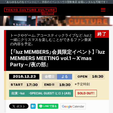
「あらゆるものをイベントに！」渋谷のイベントハウス型飲食店 会場レンタルも可能です！
終了
トークやゲーム、アコースティックライブなど、luzと
一緒にクリスマスを楽しむことができるファン垂涎
の内容を予定。
【「luz MEMBERS」会員限定イベント】『luz
MEMBERS MEETING vol.1～X’mas
Party～/夜の部』
2016.12.23
16:30
金曜日
よる
OPEN
※予定時刻
17:30
19:30
START
END
※
出演：・luz ・SPECIAL GUEST:ヒロト(A9)
SOLD OUT！