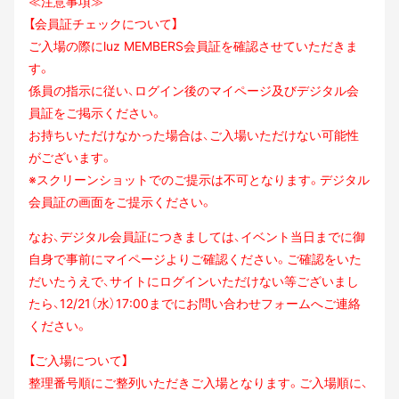
≪注意事項≫
【会員証チェックについて】
ご入場の際にluz MEMBERS会員証を確認させていただきま
す。
係員の指示に従い、ログイン後のマイページ及びデジタル会
員証をご掲示ください。
お持ちいただけなかった場合は、ご入場いただけない可能性
がございます。
※スクリーンショットでのご提示は不可となります。デジタル
会員証の画面をご提示ください。
なお、デジタル会員証につきましては、イベント当日までに御
自身で事前にマイページよりご
確認ください。ご確認をいた
だいたうえで、サイトにログインいただけない等ございまし
たら
、12/21（水）17:00までにお問い合わせフォームへご連絡
ください。
【ご入場について】
整理番号順にご整列いただきご入場となります。ご入場順に、