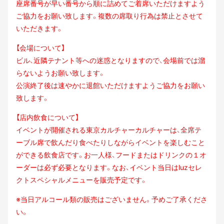
座席番号が早い番号から順に詰
めてご着席いただけますよう
ご協力をお願い致します。複数の席取り行為は禁止とさせて
いた
だきます。
【会場について】
ビル、近隣テナント等への迷惑となりますので、会場前では溜
らないようお願い致します。
公演終了後は速やかに退館いただけますようご協力をお願い
致します。
【店内飲食について】
イベントが開催される東京カルチャーカルチャーは、全席テ
ーブル席で飲んだり食べたりしな
がらイベントを楽しむこと
ができる飲食店です。お一人様、フードまたはドリンクの１オ
ーダ
ーは必ず必要となります。なお、イベント当日はluzセレ
クトスペシャルメニューを販売予定で
す。
※当日アルコール類の販売はございません。予めご了承くださ
い。