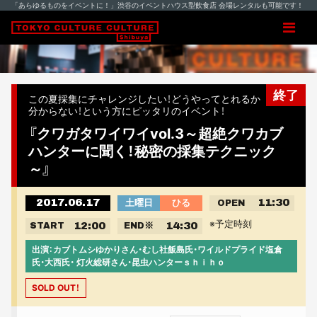
「あらゆるものをイベントに！」渋谷のイベントハウス型飲食店 会場レンタルも可能です！
終了
この夏採集にチャレンジしたい！どうやってとれるか
分からない！という方にピッタリのイベント！
『クワガタワイワイvol.3～超絶クワカブ
ハンターに聞く！秘密の採集テクニック
～』
2017.06.17
11:30
土曜日
ひる
OPEN
※予定時刻
12:00
14:30
START
END
※
出演：カブトムシゆかりさん・むし社飯島氏・ワイルドプライド塩倉
氏・大西氏・ 灯火総研さん・昆虫ハンターｓｈｉｈｏ
SOLD OUT！