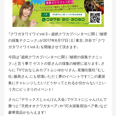
『クワガタワイワイvol.3～超絶クワカブハンターに聞く！秘密
の採集テクニック』が2017年6月17日（土）東京、渋谷で「クワ
ガタワイワイvol.3」を開催させて頂きます。
今回は「超絶クワカブハンターに聞く！秘密の採集テクニッ
ク」と言う事で ゲストの皆さんの採集の秘密に迫ります。さ
らに TVでおなじみカブトムシゆかりさん、老舗出版社「むし
社」飯島さん にも登場いただく夢のイベントです！！この夏採
集にチャレンジしたい！どうやってとれるか分からない！とい
う方にピッタリのイベント！
さらに『デラックスじゃんけん大会』でゲストにじゃんけんで
勝つと『天然オオクワガタペア』や『灯火採集宿泊ペア券』など
豪華賞品がもらえます！