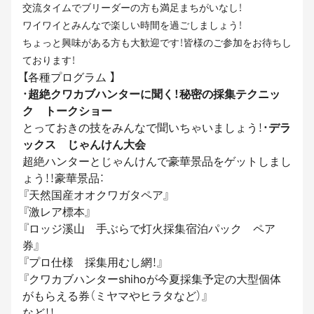
交流タイムでブリーダーの方も満足まちがいなし！
ワイワイとみんなで楽しい時間を過ごしましょう！
ちょっと興味がある方も大歓迎です！皆様のご参加をお待ちし
ております！
【各種プログラム 】
・
超絶クワカブハンターに聞く！秘密の採集テクニッ
ク トークショー
とっておきの技をみんなで聞いちゃいましょう！・
デラ
ックス じゃんけん大会
超絶ハンターとじゃんけんで豪華景品をゲットしまし
ょう！！豪華景品：
『天然国産オオクワガタペア』
『激レア標本』
『ロッジ溪山 手ぶらで灯火採集宿泊パック ペア
券』
『プロ仕様 採集用むし網！』
『クワカブハンターshihoが今夏採集予定の大型個体
がもらえる券（ミヤマやヒラタなど）』
など！！