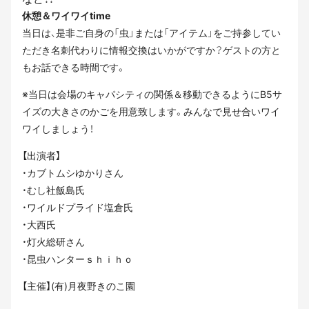
休憩＆ワイワイtime
当日は、是非ご自身の「虫」または「アイテム」をご持参してい
ただき名刺代わりに情報交換はいかがですか？ゲストの方と
もお話できる時間です。
※当日は会場のキャパシティの関係＆移動できるようにB5サ
イズの大きさのかごを用意致します。みんなで見せ合いワイ
ワイしましょう！
【出演者】
・カブトムシゆかりさん
・むし社飯島氏
・ワイルドプライド塩倉氏
・大西氏
・灯火総研さん
・昆虫ハンターｓｈｉｈｏ
【主催】(有)月夜野きのこ園