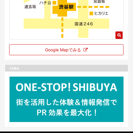
Google Mapでみる
Links