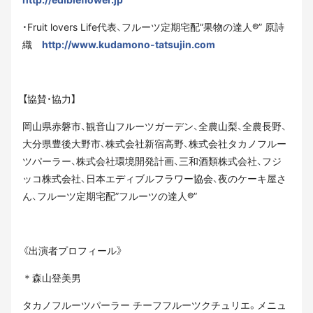
・Fruit lovers Life代表、フルーツ定期宅配”果物の達人®” 原詩
織
http://www.kudamono-tatsujin.com
【協賛・協力】
岡山県赤磐市、観音山フルーツガーデン、全農山梨、全農長野、
大分県豊後大野市、株式会社新宿高野、株式会社タカノフルー
ツパーラー、株式会社環境開発計画、三和酒類株式会社、フジ
ッコ株式会社、日本エディブルフラワー協会、夜のケーキ屋さ
ん、フルーツ定期宅配”フルーツの達人®”
《出演者プロフィール》
＊森山登美男
タカノフルーツパーラー チーフフルーツクチュリエ。メニュ