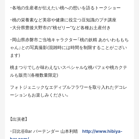
・各地の生産者が伝えたい桃への想いを語るトークショー
・桃の栄養素など美容や健康に役立つ豆知識のプチ講座
・大分県豊後大野市の”桃ゼリー”など各種お土産付き
・岡山県赤磐市ご当地キャラクター「桃の妖精 あかいわももち
ゃん」との写真撮影(混雑時には時間を制限することがござい
ます)
桃まつりでしか味わえないスペシャルな桃パフェや桃カクテ
ルも販売！(各種数量限定)
フォトジェニックなエディブルフラワーを取り入れたデコレ
ーションもお楽しみください。
【出演者】
・日比谷Bar バーテンダー 山本利晴
http://www.hibiya-
bar.com/