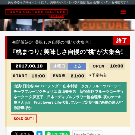
「あらゆるものをイベントに！」渋谷のイベントハウス型飲食店 会場レンタルも可能です！
終了
初開催決定！美味しさ自慢の"桃"が大集合！
『桃まつり』美味しさ自慢の”桃”が大集合！
2017.08.10
18:00
木曜日
よる
OPEN
※予定時刻
19:00
21:00
START
END
※
出演：日比谷Bar バーテンダー 山本利晴 タカノフルーツパーラー
チーフフルーツクチュリエ 森山登美男 新宿高野 フルーツコーディ
ネーター 久保直子 日本エディブルフラワー協会理事、夜のケーキ
屋さん juli Fruit lovers Life代表、フルーツ定期宅配"果物の達人®"
原詩織ほか
SOLD OUT！