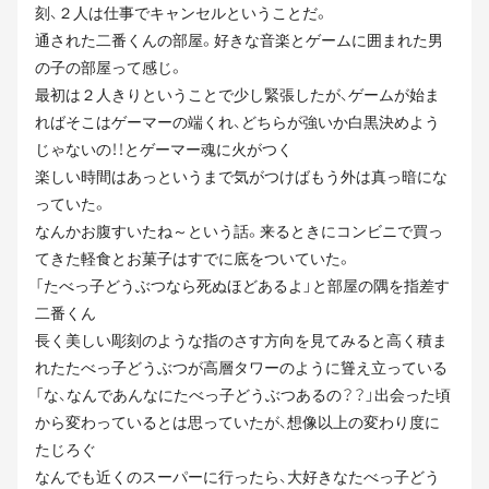
刻、２人は仕事でキャンセルということだ。
通された二番くんの部屋。好きな音楽とゲームに囲まれた男
の子の部屋って感じ。
最初は２人きりということで少し緊張したが、ゲームが始ま
ればそこはゲーマーの端くれ、どちらが強いか白黒決めよう
じゃないの！！とゲーマー魂に火がつく
楽しい時間はあっというまで気がつけばもう外は真っ暗にな
っていた。
なんかお腹すいたね～という話。来るときにコンビニで買っ
てきた軽食とお菓子はすでに底をついていた。
「たべっ子どうぶつなら死ぬほどあるよ」と部屋の隅を指差す
二番くん
長く美しい彫刻のような指のさす方向を見てみると高く積ま
れたたべっ子どうぶつが高層タワーのように聳え立っている
「な、なんであんなにたべっ子どうぶつあるの？？」出会った頃
から変わっているとは思っていたが、想像以上の変わり度に
たじろぐ
なんでも近くのスーパーに行ったら、大好きなたべっ子どう