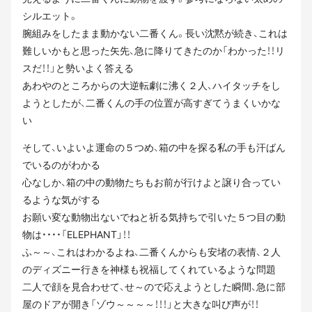
シルエット。
腕組みをしたまま動かない二番くん。長い沈黙が続き、これは
難しいかもと思った矢先、急に降りてきたのか「わかった！！リ
スだ！！」と勢いよく答える
あわやのところからの大逆転劇に沸く２人、ハイタッチをし
ようとしたが、二番くんの手の位置が高すぎてうまくいかな
い
そして、いよいよ運命の５つめ、箱の中を探る私の手も汗ばん
でいるのがわかる
心なしか、箱の中の動物たちもお前が行けよと譲り合ってい
るような気がする
お願い変な動物出ないでねと祈る気持ちで引いた５つ目の動
物は・・・・「ELEPHANT」！！
ふ～～、これはわかるよね、二番くんからも安堵の表情、２人
のディズニー行きを神様も祝福してくれているような問題
二人で顔を見合わせて、せ～ので応えようとした瞬間、急に部
屋のドアが開き「ゾウ～～～～！！！」と大きな叫び声が！！