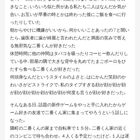
きなこと、いろいろ似た所がある私たち二人はなんだか気が
合い、お互いが早番の時とかは終わった後にご飯を食べに行
ったりしていた
朝からやけに機嫌がいいから、何かいいことあったの？と聞い
たら、歯医者に歯が綺麗と言われたんだと満面の笑みで答え
る無邪気な二番くんが好きだった
休憩時間に他の仲間はタバコを吸ったりコーヒー飲んだりし
ている中、部屋の隅で大きな背中を丸めてたまごボーロをひ
たすら食べる二番くんが好きだった
何頭身なんだというスタイルのよさと、はにかんだ笑顔のか
わいさがどストライクで、私のタイプすぎる顔が顔が顔が顔
が顔が顔が顔か顔が顔が顔が何度も言うが顔が好きだった。
そんなある日、話題の新作ゲームをやっと手に入れたからゲ
ーム好きの友達で二番くん家に集まってやろうという話しに
なった。
隣町の二番くんの家まで自転車で１５分。二番くん家の近く
のコンビニで待ち合わせ。４人くる予定だったけど、１人は遅