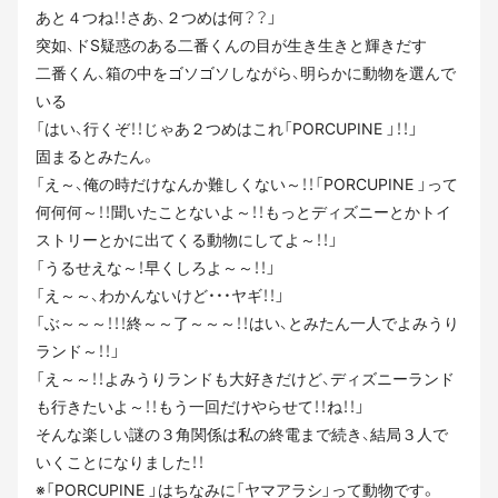
あと４つね！！さあ、２つめは何？？」
突如、ドS疑惑のある二番くんの目が生き生きと輝きだす
二番くん、箱の中をゴソゴソしながら、明らかに動物を選んで
いる
「はい、行くぞ！！じゃあ２つめはこれ「PORCUPINE 」！！」
固まるとみたん。
「え～、俺の時だけなんか難しくない～！！「PORCUPINE 」って
何何何～！！聞いたことないよ～！！もっとディズニーとかトイ
ストリーとかに出てくる動物にしてよ～！！」
「うるせえな～！早くしろよ～～！！」
「え～～、わかんないけど・・・ヤギ！！」
「ぶ～～～！！！終～～了～～～！！はい、とみたん一人でよみうり
ランド～！！」
「え～～！！よみうりランドも大好きだけど、ディズニーランド
も行きたいよ～！！もう一回だけやらせて！！ね！！」
そんな楽しい謎の３角関係は私の終電まで続き、結局３人で
いくことになりました！！
※「PORCUPINE 」はちなみに「ヤマアラシ」って動物です。