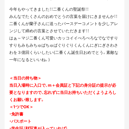
今年もやってきました！！二番くんの聖誕祭！！
みんなでたくさんのおめでとうの言葉を届けにきませんか！！
二番くんが蘭子さんに送ったバースデーコメントを少しアレ
ンジして締めの言葉とさせていただきます！！
はぁ～マジ二番くん可愛いカッコイイぺろぺろなでなですり
すりもみもみちゅぱちゅぱぐりぐりくんくんにぎにぎさわさ
わを３億回くらいしたい(二番くん誕生日おめでとう。素敵な
一年になるといいね。)
＜当日の持ち物＞
当日入場時に入口で、m＋会員証と下記の身分証の提示が必
要となりますので、忘れずに当日お持ちいただくようよろし
くお願い致します。
＜1つでOK＞
・免許書
・パスポート
・学生証（顔写真が入っていれば）