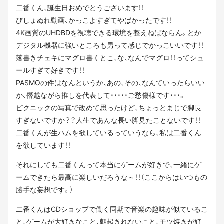
二番くん、誕生日おめでとうございます！！
びしょぬれ動画、かっこよすぎてやばかったです！！
4K画質のUHDBDを視聴できる環境を整えねばならん。とか
デジタル機器に強いところも男って感じでかっこいいです！！
落書きチェキにマグロ書くとこ、な、なんでマグロ！！ってシュ
ールすぎて好きです！！
PASMOの件はなんというか、あの、その、なんていったらいい
か、僭越ながら推しを代表して・・・・・ご愁傷様です・・・。
ピクニックの写真で改めて思ったけど、ちょっとまじで脚長
すぎないですか？？人生であんな長い脚見たことないです！！
二番くんが生ハムを欲しているっていうなら、私は二番くん
を欲しています！！
それにしても二番くんって本当にゲームが好きで、一緒にゲ
ームできたら最高に楽しいだろうな～！！（ここからはいつもの
勝手な妄想です。）
二番くんはCDショップで働く同期で音楽の趣味が似ているこ
と、ゲームが大好きなこと、朝起きれないこと、モツ焼きが好