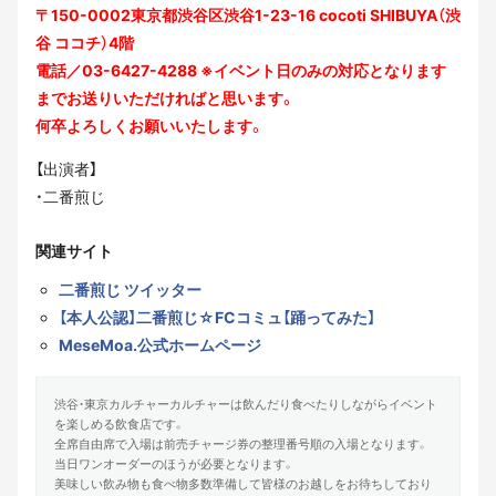
〒150-0002東京都渋谷区渋谷1-23-16 cocoti SHIBUYA（渋
谷 ココチ）4階
電話／03-6427-4288 ※イベント日のみの対応となります
までお送りいただければと思います。
何卒よろしくお願いいたします。
【出演者】
・二番煎じ
関連サイト
二番煎じ ツイッター
【本人公認】二番煎じ☆FCコミュ【踊ってみた】
MeseMoa.公式ホームページ
渋谷・東京カルチャーカルチャーは飲んだり食べたりしながらイベント
を楽しめる飲食店です。
全席自由席で入場は前売チャージ券の整理番号順の入場となります。
当日ワンオーダーのほうが必要となります。
美味しい飲み物も食べ物多数準備して皆様のお越しをお待ちしており