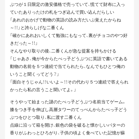
ぶつが１日限定の激安価格で売っていて、慌てて財布に入っ
ていたありったけの札をつぎ込んで買い込んだらしい
「あれのおかげで動物の英語の読み方だいぶ覚えたからね
～！！」と誇らしげな二番くん
「確かにあれおいしくて勉強にもなって、裏がチョコのやつ好
きだった～！！」
そんなやり取りの後、二番くんが急な提案を持ちかける
「じゃあさ、俺が今からたべっ子どうぶつに英語で書いてある
動物の名前を５つ連続で当てられたら、なんでもひとつ俺の
いうこと聞くってどう？」
「面白そうじゃん！！いいよ～！！その代わり５つ連続で答えられ
かったら私の言うこと聞いてよ。」
そうやって始まった謎のたべっ子どうぶつ名前当てゲーム。
膝をつき手を伸ばし高層タワーのてっぺんからたべっ子どう
ぶつをひとつ取り、私に渡す二番くん
点線に沿って箱を開け、銀色の袋を破ると懐かしいバターの
香りがふわっとひろがり、子供の頃よく食べていた記憶が蘇