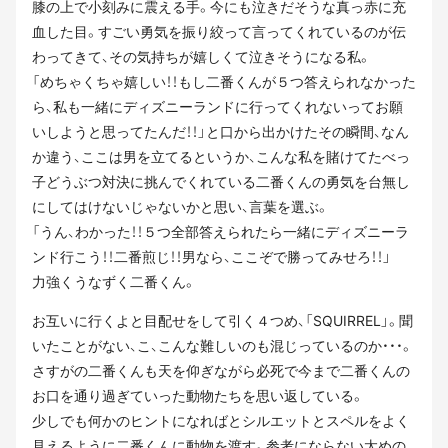
膝の上で小刻みに震える手。今にも泣きだそうな真っ赤に充
血した目。すごい勇気を振り絞って言ってくれているのが伝
わってきて、その気持ちが嬉しくて泣きそうになる私。
「めちゃくちゃ嬉しい！！もし二番くんが５つ答えられなかった
ら、私も一緒にディズニーランドに行ってくれないってお願
いしようと思ってたんだ！！」と口から出かけたその瞬間、なん
か違う、ここは男を立てるというか、こんな私を賭けてたべっ
子どうぶつ対決に挑んでくれている二番くんの勇気を台無し
にしてはけないじゃないかと思い、言葉を選ぶ。
「うん、わかった！！５つ全部答えられたら一緒にディズニーラ
ンド行こう！！二番煎じ！！男なら、ここぞで勝ってみせろ！！」
力強くうなずく二番くん。
お互いに行くよと目配せをして引く４つめ、「SQUIRREL」。聞
いたことがない、こ、こんな難しいのも混じっているのか・・・。
さすがの二番くんも天を仰ぎながら必死で今まで二番くんの
お口を通り過ぎていった動物たちを思い返している。
少しでも何かのヒントになればとシルエットとスペルをよく
見えるように二番くんに動物を渡す。参考にならない太めの