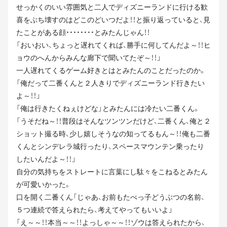
せっかくのいい雰囲気と二人でディズニーランドに行ける歓
喜をぶち壊すのはどこのどいつだよ！！と振り返っていると、見
たことがある顔・・・・・・・・とみたんじゃん！！
「おいおい、ちょっと遅れてくれば、勝手に何してんだよ～！！ヒ
ョウのへんからみんな廊下で聞いてたぞ～！！」
一人遅れてくるゲーム好きとはとみたんのことだったのか。
「俺だって二番くんと２人きりでディズニーランド行きたい
よ～！！」
「俺は行きたくねぇけどな」とみたんには冷たい二番くん。
「うそだね～！！普段はそんなツンツンだけど、二番くん、俺と２
ショット撮る時、少し嬉しそうなの知ってるもん～！！俺も二番
くんとシンデレラ城行ったり、スペースマウンテン乗ったり
したいんだよ～！！」
自分の気持ちをストレートに言葉にし駄々をこねるとみたん
が可愛いかった。
口を開く二番くん「じゃあ、お前もたべっ子どうぶつの名前、
５つ連続で答えられたら、考えてやってもいいよ」
「え～～！！本当～～！！よっしゃ～～！！ゾウは答えられたから、