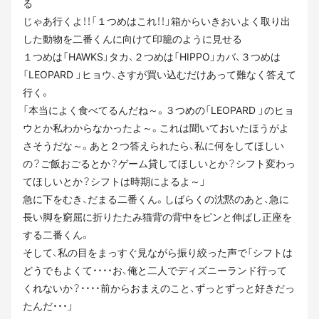
る
じゃあ行くよ！！「１つめはこれ！！」箱からいきおいよく取り出
した動物を二番くんに向けて印籠のように見せる
１つめは「HAWKS」タカ、２つめは「HIPPO」カバ、３つめは
「LEOPARD 」ヒョウ、さすが買い込むだけあって難なく答えて
行く。
「本当によく食べてるんだね～。３つめの「LEOPARD 」のヒョ
ウとか私わからなかったよ～。これは聞いておいたほうがよ
さそうだな～。あと２つ答えられたら、私に何をしてほしい
の？ご飯おごるとか？ゲーム貸してほしいとか？シフト変わっ
てほしいとか？シフトは時期によるよ～」
急に下をむき、だまる二番くん。しばらくの沈黙のあと、急に
長い脚を窮屈に折りたたみ猫背の背中をピンと伸ばし正座を
する二番くん。
そして、私の目をまっすぐ見ながら振り絞った声で「シフトは
どうでもよくて・・・・お、俺と二人でディズニーランド行って
くれないか？・・・・前からおまえのこと、ずっとずっと好きだっ
たんだ・・・」