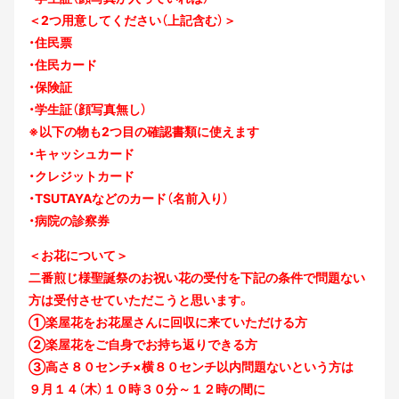
＜2つ用意してください（上記含む）＞
・住民票
・住民カード
・保険証
・学生証（顔写真無し）
※以下の物も2つ目の確認書類に使えます
・キャッシュカード
・クレジットカード
・TSUTAYAなどのカード（名前入り）
・病院の診察券
＜お花について＞
二番煎じ様聖誕祭のお祝い花の受付を下記の条件で問題ない
方は受付させていただこうと思います。
①楽屋花をお花屋さんに回収に来ていただける方
②楽屋花をご自身でお持ち返りできる方
③高さ８０センチ×横８０センチ以内問題ないという方は
９月１４（木）１０時３０分～１２時の間に