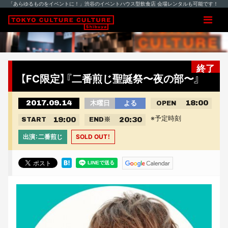
「あらゆるものをイベントに！」渋谷のイベントハウス型飲食店 会場レンタルも可能です！
終了
【FC限定】『二番煎じ聖誕祭〜夜の部〜』
2017.09.14
18:00
木曜日
よる
OPEN
※予定時刻
19:00
20:30
START
END
※
出演：二番煎じ
SOLD OUT！