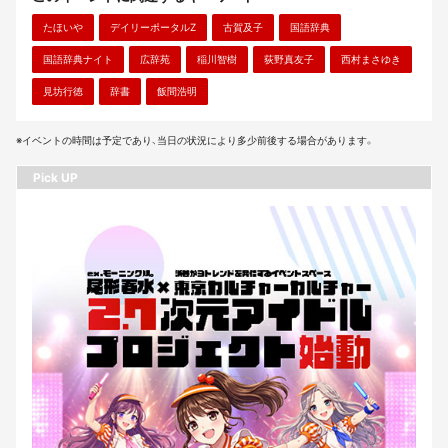
たほいや
デイリーポータルZ
古賀及子
国語辞典
国語辞典ナイト
広辞苑
稲川智樹
荻野真友子
西村まさゆき
見坊行徳
辞書
飯間浩明
※イベントの時間は予定であり、当日の状況により多少前後する場合があります。
Pick UP