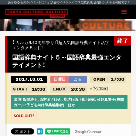
「あらゆるものをイベントに！」渋谷のイベントハウス型飲食店 会場レンタルも可能です！
終了
【 カルカル10周年祭り！】超人気国語辞典ナイト活字
エンタメ５回目！
国語辞典ナイト５～国語辞典最強エンタ
テイメント！
2017.10.01
17:00
日曜日
よる
OPEN
※予定時刻
18:00
20:30
START
END
※
出演：飯間浩明、西村まさゆき、見坊行徳、稲川智樹、荻野真友子(校閲
ガール・子ども向け辞典編集者) ほか
SOLD OUT！