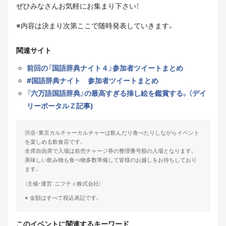
ぜひみなさんお気軽にお集まり下さい！
※内容は決まり次第ここで随時発表していきます。
関連サイト
前回の『国語辞典ナイト４』参加者ツイートまとめ
#国語辞典ナイト 参加者ツイートまとめ
『六万語国語辞典』の最高すぎる挿し絵を鑑賞する。（デイ
リーポータルＺ記事)
渋谷・東京カルチャーカルチャーは飲んだり食べたりしながらイベント
を楽しめる飲食店です。
全席自由席で入場は前売チャージ券の整理番号順の入場となります。
美味しい飲み物も食べ物多数準備して皆様のお越しをお待ちしており
ます。
（主催・運営：ニフティ株式会社）
※ 金額はすべて税込表記です。
このイベントに関連するキーワード