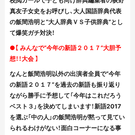
校閲ガールで子ども向け辞典編集者の荻野
真友子女史をお呼びし、大人国語辞典代表
の飯間浩明と“大人辞典ＶＳ子供辞典”とし
て爆笑ガチ対決！
●【 みんなで“今年の新語２０１７”大胆予
想！！大会 】
なんと飯間浩明以外の出演者全員で“今年
の新語２０１７”を過去の新語も振り返り
ながら勝手に予想して「今年はこれだろう
ベスト３」を決めてしまいます！新語2017
を選ぶ「中の人」の飯間浩明が黙って見てい
られるわけがない！面白コーナーになる事