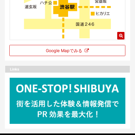
Google Mapでみる
Links