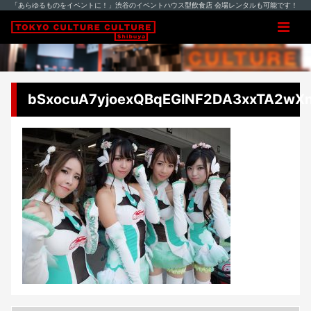
「あらゆるものをイベントに！」渋谷のイベントハウス型飲食店 会場レンタルも可能です！
bSxocuA7yjoexQBqEGlNF2DA3xxTA2wX