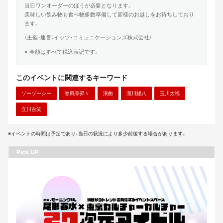
当日ワンオーダーのほうが必要となります。
美味しい飲み物も食べ物多数準備して皆様のお越しをお待ちしており
ます。
（主催・運営：イッツ・コミュニケーションズ株式会社）
※ 金額はすべて税込表記です。
このイベントに関連するキーワード
ソーゾーシー
春風亭昇々
浪曲
瀧川鯉八
玉川太福
立川吉笑
※イベントの時間は予定であり、当日の状況により多少前後する場合があります。
Pick UP