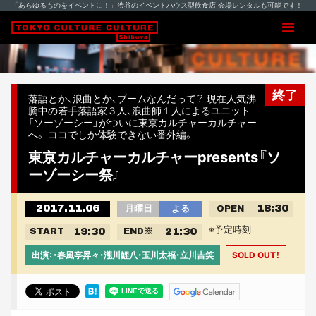
「あらゆるものをイベントに！」渋谷のイベントハウス型飲食店 会場レンタルも可能です！
終了
落語とか、浪曲とか、ブームなんだって？ 現在人気沸
騰中の若手落語家３人、浪曲師１人によるユニット
「ソーゾーシー」がついに東京カルチャーカルチャー
へ。 ココでしか体験できない番外編。
東京カルチャーカルチャーpresents『ソ
ーゾーシー祭』
2017.11.06
18:30
月曜日
よる
OPEN
※予定時刻
19:30
21:30
START
END
※
出演：・春風亭昇々・瀧川鯉八・玉川太福・立川吉笑
SOLD OUT！