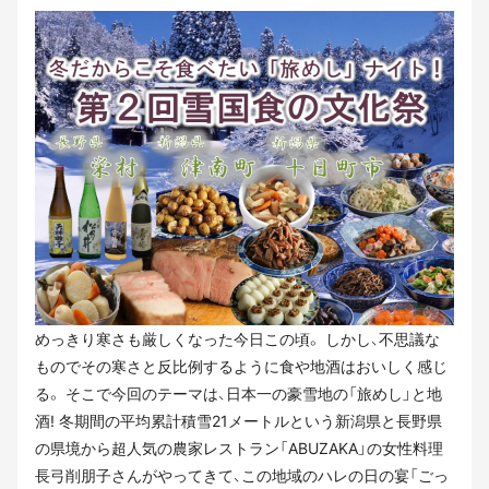
めっきり寒さも厳しくなった今日この頃。 しかし、不思議な
ものでその寒さと反比例するように食や地酒はおいしく感じ
る。 そこで今回のテーマは、日本一の豪雪地の「旅めし」と地
酒! 冬期間の平均累計積雪21メートルという新潟県と長野県
の県境から超人気の農家レストラン「ABUZAKA」の女性料理
長弓削朋子さんがやってきて、この地域のハレの日の宴「ごっ