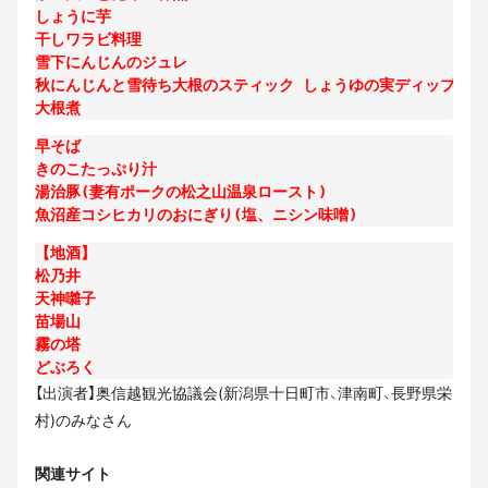
しょうに芋

干しワラビ料理

雪下にんじんのジュレ

秋にんじんと雪待ち大根のスティック しょうゆの実ディップ

早そば

きのこたっぷり汁

湯治豚(妻有ポークの松之山温泉ロースト)

【地酒】

松乃井

天神囃子

苗場山

霧の塔

【出演者】奥信越観光協議会(新潟県十日町市、津南町、長野県栄
村)のみなさん
関連サイト