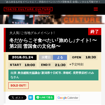
「あらゆるものをイベントに！」渋谷のイベントハウス型飲食店 会場レンタルも可能です！
終了
大人気！ご当地グルメイベント！
冬だからこそ食べたい「旅めし」ナイト! 〜
第2回 雪国食の文化祭〜
2018.01.24
18:30
水曜日
よる
OPEN
※予定時刻
19:00
21:30
START
END
※
出演：奥信越観光協議会（新潟県十日町市、津南町、長野県栄村）のみ
なさん
SOLD OUT！