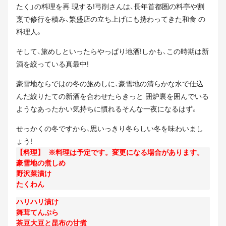
たく」の料理を再 現する!弓削さんは、長年首都圏の料亭や割
烹で修行を積み、繁盛店の立ち上げにも携わってきた和食 の
料理人。
そして、旅めしといったらやっぱり地酒!しかも、この時期は新
酒を絞っている真最中!
豪雪地ならではの冬の旅めしに、豪雪地の清らかな水で仕込
んだ絞りたての新酒を合わせたらきっと 囲炉裏を囲んでいる
ようなあったかい気持ちに慣れるそんな一夜になるはず。
せっかくの冬ですから、思いっきり冬らしい冬を味わいまし
ょう!
【料理】 ※料理は予定です。変更になる場合があります。

豪雪地の煮しめ

野沢菜漬け

ハリハリ漬け

舞茸てんぷら

茶豆大豆と昆布の甘煮
