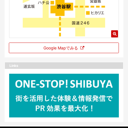
Google Mapでみる
Links