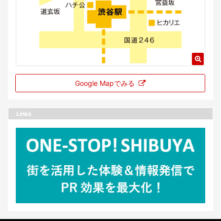
Google Mapでみる
Links