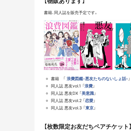
【物販あります】
書籍、同人誌を販売予定です。
書籍 「
浪費図鑑-悪友たちのないしょ話-
」
同人誌 悪友vol.1 「
浪費
」
同人誌 悪友DX 「
美意識
」
同人誌 悪友vol.2 「
恋愛
」
同人誌 悪友vol.3 「
東京
」
【枚数限定お友だちペアチケット