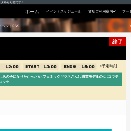
ンタルも可能です！
ホーム
イベントスケジュール
貸切ご利用案内
フー
貸切プラン
イベントRSS
終了
※予定時刻
12:00
13:00
15:00
START
END
※
）、あの子になりたかった女（フェネックギツネさん）、職業モデルの女（コウテ
ユッケ