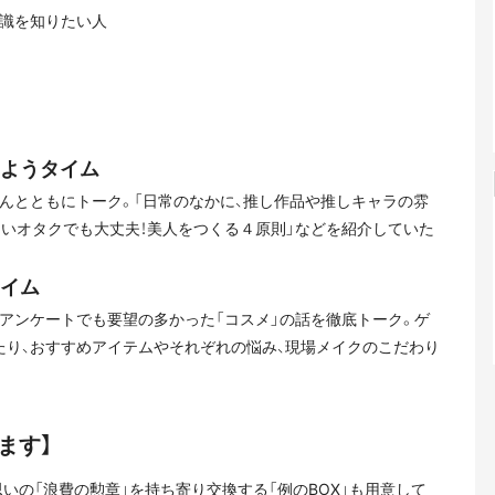
知識を知りたい人
みようタイム
んとともにトーク。「日常のなかに、推し作品や推しキャラの雰
しいオタクでも大丈夫！美人をつくる４原則」などを紹介していた
タイム
アンケートでも要望の多かった「コスメ」の話を徹底トーク。ゲ
たり、おすすめアイテムやそれぞれの悩み、現場メイクのこだわり
ます】
いの「浪費の勲章」を持ち寄り交換する「例のBOX」も用意して