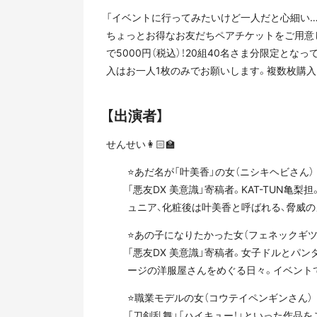
「イベントに行ってみたいけど一人だと心細い…
ちょっとお得なお友だちペアチケットをご用意しま
で5000円（税込）！20組40名さま分限定と
入はお一人1枚のみでお願いします。複数枚購
【出演者】
せんせい👩🏻‍🏫
⭐あだ名が「叶美香」の女（ニシキヘビさん）
「悪友DX 美意識」寄稿者。KAT-TUN亀
ュニア、化粧後は叶美香と呼ばれる、脅威
⭐あの子になりたかった女（フェネックギツ
「悪友DX 美意識」寄稿者。女子ドルとパ
ージの洋服屋さんをめぐる日々。イベント
⭐職業モデルの女（コウテイペンギンさん）
「刀剣乱舞」「ハイキュー！」といった作品