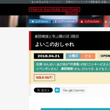
「あらゆるものをイベントに！」渋谷のイベントハウス型飲食店 会場レ
公式Twitter
公式Facebook
公式YouTube
劇団雌猫と学ぶ隣の沼 2限目
よいこのおしゃれ
2018.04.21
土曜日
ひる
OPEN
出演：せんせい：あだ名が「叶美香」の女（ニシキヘビさん
イペンギンさん） 劇団雌猫：かん、ひらりさ、もぐもぐ、
SOLD OUT！