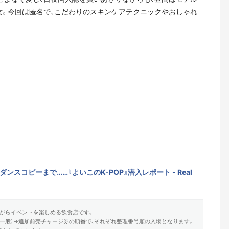
女。今回は匿名で、こだわりのスキンケアテクニックやおしゃれ
ダンスコピーまで……『よいこのK-POP』潜入レポート - Real
がらイベントを楽しめる飲食店です。
一般）→追加前売チャージ券の順番で、それぞれ整理番号順の入場となります。