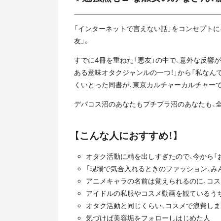
「インターネットで言えない話」をコンセプトに
友」。
すでに4冊を重ねた「悪友」の中で、意外な反響が
ある意味オタクジャンルの一つ！」から「私なん
くいとった同書が、東京カルチャーカルチャー
デパコス沼のあなたもプチプラ沼のあなたも、
【こんな人におすすめ！】
オタク活動に精を出しすぎたので、今から「
「現場で気合入れるときのファッション、み
アニメキャラの名前は覚えられるのに、コ
アイドルの私服やコスメ動画を観ているう
オタク活動と同じくらい、コスメで浪費し
気づけば美容垢をフォローしはじめた人