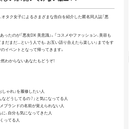
、オタク女子によるさまざまな告白を紹介した匿名同人誌「悪
あったのが「悪友DX 美意識」。「コスメやファッション、美容も
てまだまだ…という人でも、お互い語り合えたら楽しい」までをす
でのイベントとなって帰ってきます。
全然わからないあなたもどうぞ！
おしゃれ」を履修したい人
んなどうしてるの？」と気になってる人
スメブランドの名前が覚えられない人
ちに、自分も気になってきた人
まくってる人