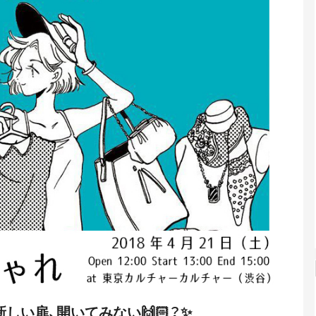
新しい扉、開いてみない
🙌🏻
？✨