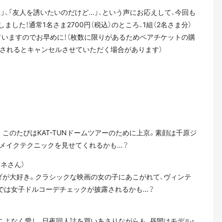
」、「友人を誘いたいのだけど…」、という声にお応えして、今回も
した！通常1名さま2700円（税込）のところ、1組（2名さま分）
なっていますのでお早めに！（枚数に限りがあるためペアチケットの購
入されるとキャンセルさせていただく場合があります）
梨担。このたびはKAT-TUNドームツアーのために上京。素顔は千原ジ
のメイクテクニックを見せてくれるかも…？
ネさん）
ンダが大好き。クラシックな映画の女の子にあこがれて、ヴィンテ
では女子ドルコーデチェックが披露されるかも…？
をこよなく愛し、日夜同人誌を買いあさりながらも、昼間はモデル・