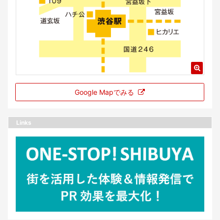
Google Mapでみる
Links