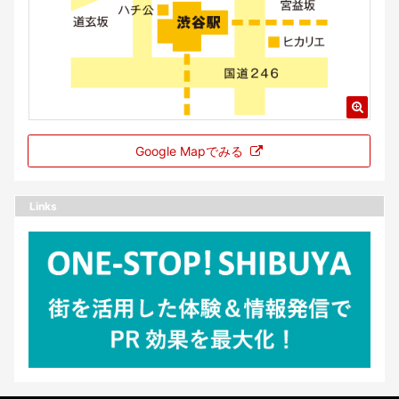
Google Mapでみる
Links