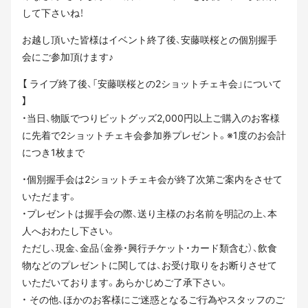
して下さいね！
お越し頂いた皆様はイベント終了後、安藤咲桜との個別握手
会にご参加頂けます♪
【 ライブ終了後、「安藤咲桜との2ショットチェキ会」について
】
・当日、物販でつりビットグッズ2,000円以上ご購入のお客様
に先着で2ショットチェキ会参加券プレゼント。※1度のお会計
につき1枚まで
・個別握手会は2ショットチェキ会が終了次第ご案内をさせて
いただます。
・プレゼントは握手会の際、送り主様のお名前を明記の上、本
人へおわたし下さい。
ただし、現金、金品（金券・興行チケット・カード類含む）、飲食
物などのプレゼントに関しては、お受け取りをお断りさせて
いただいております。あらかじめご了承下さい。
・ その他、ほかのお客様にご迷惑となるご行為やスタッフのご