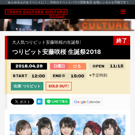
「あらゆるものをイベントに！」渋谷のイベントハウス型飲食店 会場レンタルも可能です！
終了
大人気つりビット安藤咲桜の生誕祭！
つりビット安藤咲桜 生誕祭2018
2018.04.29
11:15
日曜日
ひる
OPEN
※予定時刻
12:00
15:00
START
END
※
出演：つりビット
SOLD OUT！