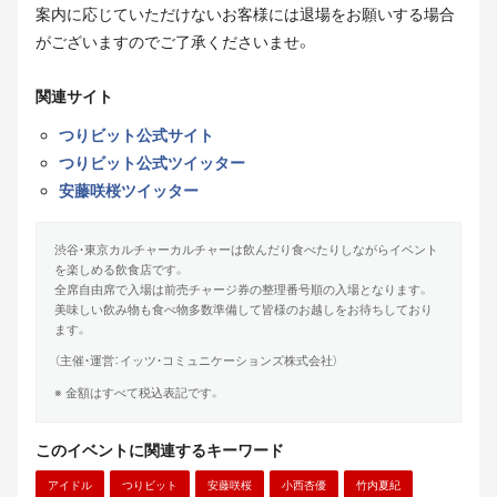
案内に応じていただけないお客様には退場をお願いする場合
がございますのでご了承くださいませ。
関連サイト
つりビット公式サイト
つりビット公式ツイッター
安藤咲桜ツイッター
渋谷・東京カルチャーカルチャーは飲んだり食べたりしながらイベント
を楽しめる飲食店です。
全席自由席で入場は前売チャージ券の整理番号順の入場となります。
美味しい飲み物も食べ物多数準備して皆様のお越しをお待ちしており
ます。
（主催・運営：イッツ・コミュニケーションズ株式会社）
※ 金額はすべて税込表記です。
このイベントに関連するキーワード
アイドル
つりビット
安藤咲桜
小西杏優
竹内夏紀