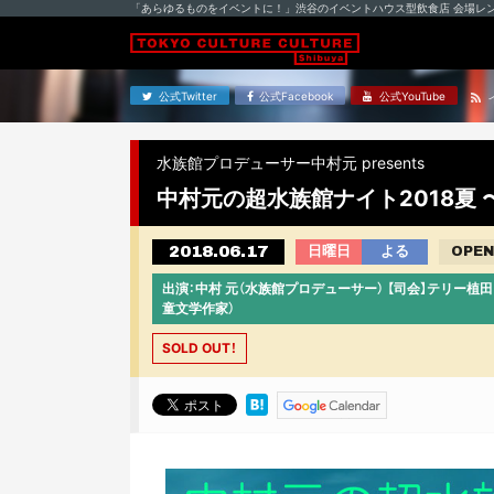
「あらゆるものをイベントに！」渋谷のイベントハウス型飲食店 会場レ
公式Twitter
公式Facebook
公式YouTube
水族館プロデューサー中村元 presents
中村元の超水族館ナイト2018夏 〜
2018.06.17
日曜日
よる
OPEN
出演：中村 元（水族館プロデューサー） 【司会】テリー植
童文学作家）
SOLD OUT！