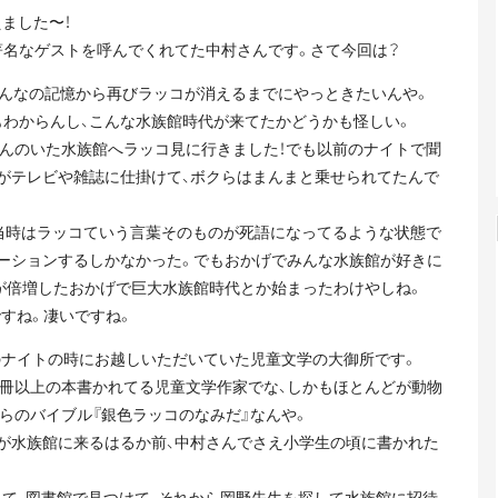
ました〜！
著名なゲストを呼んでくれてた中村さんです。さて今回は？
みんなの記憶から再びラッコが消えるまでにやっときたいんや。
もわからんし、こんな水族館時代が来てたかどうかも怪しい。
さんのいた水族館へラッコ見に行きました！でも以前のナイトで聞
んがテレビや雑誌に仕掛けて、ボクらはまんまと乗せられてたんで
。当時はラッコていう言葉そのものが死語になってるような状態で
モーションするしかなかった。でもおかげでみんな水族館が好きに
が倍増したおかげで巨大水族館時代とか始まったわけやしね。
すね。凄いですね。
のナイトの時にお越しいただいていた児童文学の大御所です。
00冊以上の本書かれてる児童文学作家でな、しかもほとんどが動物
らのバイブル『銀色ラッコのなみだ』なんや。
コが水族館に来るはるか前、中村さんでさえ小学生の頃に書かれた
って、図書館で見つけて、それから岡野先生を探して水族館に招待