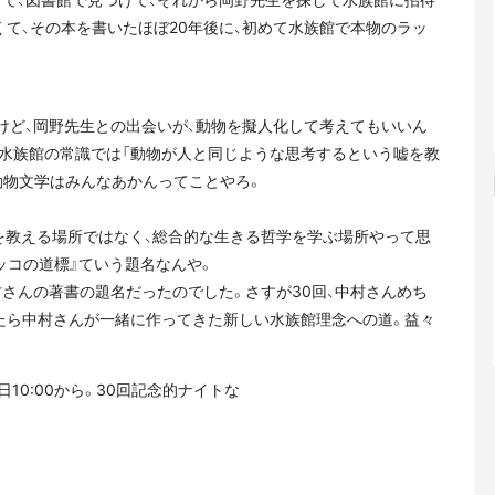
て、その本を書いたほぼ20年後に、初めて水族館で本物のラッ
けど、岡野先生との出会いが、動物を擬人化して考えてもいいん
園水族館の常識では「動物が人と同じような思考するという嘘を教
動物文学はみんなあかんってことやろ。
学を教える場所ではなく、総合的な生きる哲学を学ぶ場所やって思
ッコの道標』ていう題名なんや。
村さんの著書の題名だったのでした。さすが30回、中村さんめち
たら中村さんが一緒に作ってきた新しい水族館理念への道。益々
日10:00から。30回記念的ナイトな