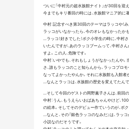
ついに「中村元の超水族館ナイト」が30回を迎え
今までもキリ番回の時には、水族館マニア的に
中村：記念すべき第30回のテーマはラッコや！
ラッコがいなかったら、今のオレもなかったか
…ラッコ！好きでした！ボク小学生の時に、中村
いたんですが、あのラッコブームって、中村さ
すよ。この人、危険です。
中村：いやでも、それもしょうがなかったんや
さ、誰もラッコのこと知らんから、ラッコプロ
なってよかったやんか。それに水族館も入館者
…なんとラッコは、水族館の歴史を変えてたんで
…そして今回のゲストの岡野薫子さんは、前回
中村：うん、もうえらいおばあちゃんやけど、1
の絵本。そしてそのデビュー作ていうのが、ボク
…なんと、その『銀色ラッコのなみだ』は、ラッ
小説なのだそうです。
中村：ラッコのこと調べてたらその本の存在知