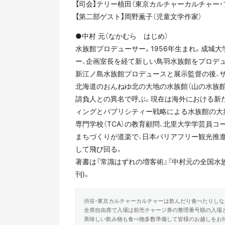
【司会】テリー植田（東京カルチャーカルチャー・
【第二部ゲスト】岡野薫子（児童文学作家）
●中村 元（なかむら はじめ）
水族館プロデューサー。1956年生まれ。成城
ー、企画室長を経て新しい鳥羽水族館をプロデュ
新江ノ島水族館プロデュースと展示監督の後、
北海道のおんねゆ北の大地の水族館（山の水族館
請負人との異名で呼ぶ。現在は海外における新
ィングとパブリシティー戦略による水族館の大
専門学校（TCA）の教育顧問、北里大学学芸員コ
まちづくりが道楽で、日本バリアフリー観光推
して飛び回る。
著書は『常識はずれの増客術』『中村元の全国水族
刊)。
渋谷・東京カルチャーカルチャーは飲んだり食べたりしな
全席自由席で入場は前売チャージ券の整理番号順の入場
美味しい飲み物も食べ物多数準備して皆様のお越しをお