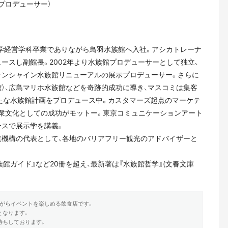
プロデューサー）
大学経営学科卒業でありながら鳥羽水族館へ入社。アシカトレーナ
ースし副館長。2002年より水族館プロデューサーとして独立、
サンシャイン水族館リニューアルの展示プロデューサー。さらに
）、広島マリホ水族館などを奇跡的成功に導き、マスコミは集客
たな水族館計画をプロデュース中。カスタマーズ起点のマーケテ
衆文化としての成功がモットー。東京コミュニケーションアート
ースで展示学を講義。
進機構の代表として、各地のバリアフリー観光のアドバイザーと
館ガイド』など20冊を超え、最新著は『水族館哲学』(文春文庫
がらイベントを楽しめる飲食店です。
となります。
待ちしております。