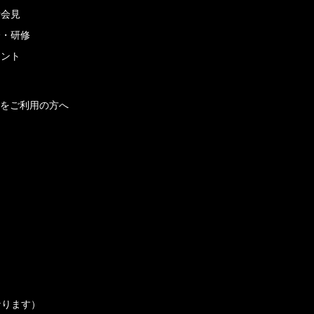
者会見
会・研修
メント
をご利用の方へ
なります）