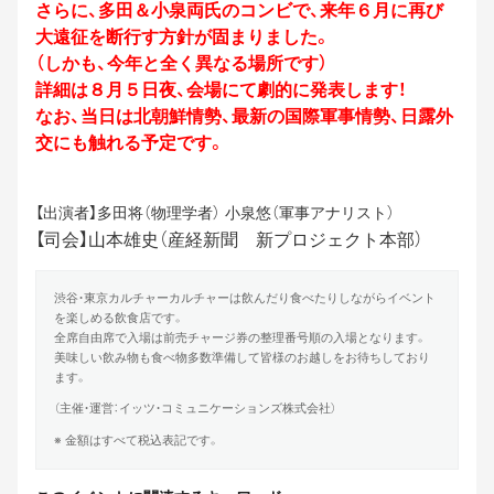
さらに、多田＆小泉両氏のコンビで、
来年６月に再び
大遠征を断行す方針が固まりました。
（しかも、今年と全く異なる場所です）
詳細は８月５日夜、会場にて劇的に発表します！
なお、当日は北朝鮮情勢、最新の国際軍事情勢、
日露外
交にも触れる予定です。
【出演者】多田将（物理学者） 小泉悠（軍事アナリスト）
【司会】山本雄史（産経新聞 新プロジェクト本部）
渋谷・東京カルチャーカルチャーは飲んだり食べたりしながらイベント
を楽しめる飲食店です。
全席自由席で入場は前売チャージ券の整理番号順の入場となります。
美味しい飲み物も食べ物多数準備して皆様のお越しをお待ちしており
ます。
（主催・運営：イッツ・コミュニケーションズ株式会社）
※ 金額はすべて税込表記です。