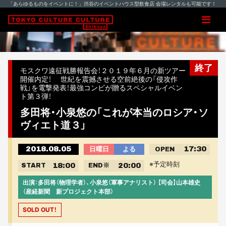
「あらゆるものをイベントに！」渋谷のイベントハウス型飲食店 会場レンタルも可能です！
終了
モスクワ遠征戦勝報告会！２０１９年６月の新ツアー
開催内定！ 世紀を震撼させる空前絶後の「侵攻作
戦」を電撃発表！最強コンビが贈るスペシャルイベン
ト第３弾！
多田将・小泉悠の「これが本当のロシア・ソ
ヴィエト道３」
2018.08.05
17:30
日曜日
よる
OPEN
※予定時刻
18:00
20:00
START
END
※
出演：多田将（物理学者）、小泉悠（軍事アナリスト） 【司会】山本雄史
（産経新聞 新プロジェクト本部）
SOLD OUT！